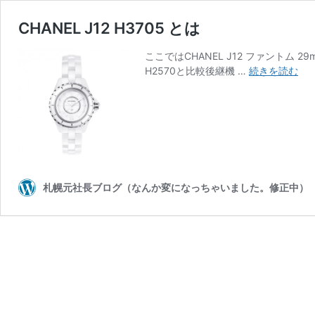
CHANEL J12 H3705 とは
ここではCHANEL J12 ファントム 
CH
H2570と比較後継機 …
続きを読む
J12
H3
と
は
札幌元社長ブログ（なんか変になっちゃいました。修正中）