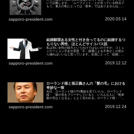
いて記載します。「ムーブメント」とか言っている時点で
もう、素人の私にとっては「基本」ではありませんね…調
べ始めた当初はまったく情報を見つけられませんでした
が、根気よく探して見つける...
2020.03.14
sapporo-president.com
結婚願望ある女性と付き合ってるのに結婚するつ
もりない男性、ほとんどサイコパス説
私は別に女性の味方というわけではないのですが、コミュ
ニケーション不足や意思「不」疎通による不幸がこの世か
ら減ればいいなと思っています。全員にとって「結婚」
「出産／子育て」が幸せだとも思ってはいない一個人の戯
言です。なお、ここでは「結婚」と「...
2019.12.12
sapporo-president.com
ローランド様と孫正義さんの「髪の毛」における
奇妙な一致
先日、ローランド様のTV番組を見ていたら、ローランド
様：「髪の毛をブリーチしていると、いろんな人に『将来
髪の毛なくなるよ』とよく言われる」ローランド様：「俺
からしてみれば、『俺について来れねぇ髪なんて逆に捨て
ちまえ』って話だよ」大体上記のよ...
2019.12.24
sapporo-president.com