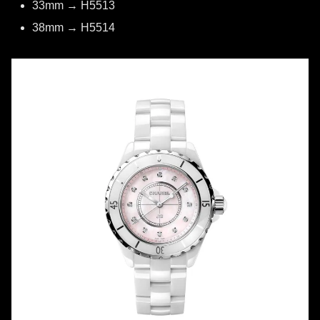
33mm → H5513
38mm → H5514