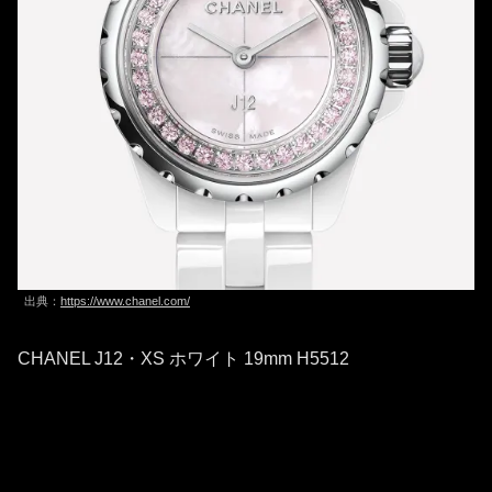
出典：
https://www.chanel.com/
CHANEL J12・XS ホワイト 19mm H5512