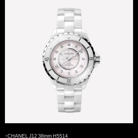
↑CHANEL J12 38mm H5514