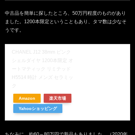
中古品を簡単に探したところ、50万円程度のものがあり
ました。1200本限定ということもあり、タマ数は少なそ
うです。
CHANEL J12 38mm ピンク
シェルダイヤ 1200本限定 オ
ートマティック リミテッド
H5514 時計 メンズ セラミッ
ク
Amazon
楽天市場
Yahooショッピング
ちなみに、約60～80万円で新品もありました。（2020年