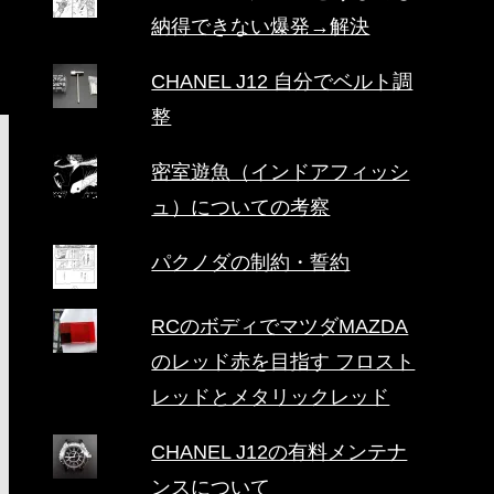
納得できない爆発→解決
CHANEL J12 自分でベルト調
整
密室遊魚（インドアフィッシ
ュ）についての考察
パクノダの制約・誓約
RCのボディでマツダMAZDA
のレッド赤を目指す フロスト
レッドとメタリックレッド
CHANEL J12の有料メンテナ
ンスについて