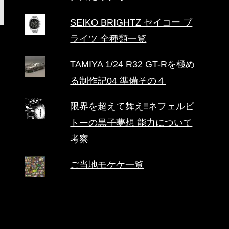
SEIKO BRIGHTZ セイコー ブ
ライツ 全種類一覧
TAMIYA 1/24 R32 GT-Rを極め
る制作記04 準備その４
限界を超えて舞え‼ネフェルピ
トーの黒子夢想 能力について
考察
ご当地モケケ一覧