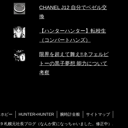
CHANEL J12 自分でベゼル交
換
【ハンターハンター】転校生
（コンバートハンズ）
限界を超えて舞え‼ネフェルピ
トーの黒子夢想 能力について
考察
・ホビー
HUNTER×HUNTER
腕時計全般
サイトマップ
2019 札幌元社長ブログ（なんか変になっちゃいました。修正中）.