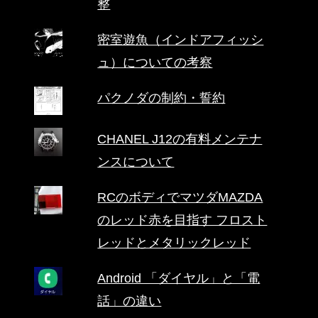
整
密室遊魚（インドアフィッシ
ュ）についての考察
パクノダの制約・誓約
CHANEL J12の有料メンテナ
ンスについて
RCのボディでマツダMAZDA
のレッド赤を目指す フロスト
レッドとメタリックレッド
Android 「ダイヤル」と「電
話」の違い