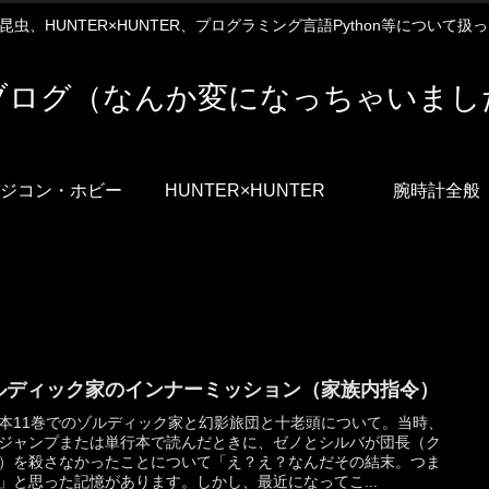
12や昆虫、HUNTER×HUNTER、プログラミング言語Python等について
ブログ（なんか変になっちゃいまし
ジコン・ホビー
HUNTER×HUNTER
腕時計全般
ルディック家のインナーミッション（家族内指令）
本11巻でのゾルディック家と幻影旅団と十老頭について。当時、
ジャンプまたは単行本で読んだときに、ゼノとシルバが団長（ク
）を殺さなかったことについて「え？え？なんだその結末。つま
」と思った記憶があります。しかし、最近になってこ...