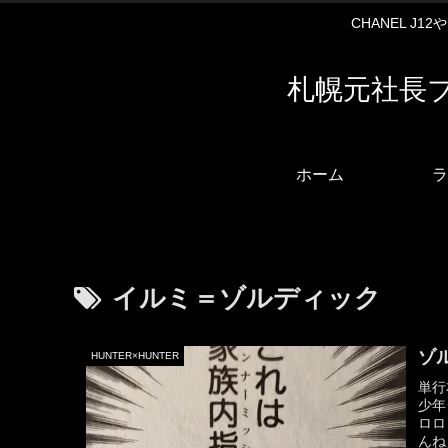
CHANEL J
札幌元社長
ホーム
ラ
イルミ＝ゾルディック
ゾ
HUNTER×HUNTER
単行
少年
ロロ
んね