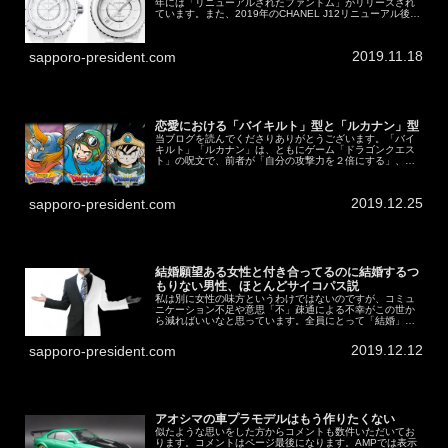
年には「リニューアルされたファントム」がリリースされ
ています。また、2019年のCHANEL J12リニューアル後で
いうと、33mmクォーツは標準モデルよりも先にファント
ムがリ...
2019.11.18
sapporo-president.com
恋愛における「バイキルト」型と「ルカナン」型
当ブログを読んでくださりありがとうございます。「バイ
キルト」「ルカナン」は、ともにゲーム「ドラゴンクエス
ト」の呪文で、前者が「自分の攻撃力を２倍にする」、後
者が「相手の防御力を下げる」という効力があります。ド
ラクエが分からない方にも読めるよ...
2019.12.25
sapporo-president.com
結婚願望ある女性と付き合ってるのに結婚するつ
もりない男性、ほとんどサイコパス説
私は別に女性の味方というわけではないのですが、コミュ
ニケーション不足や意思「不」疎通による不幸がこの世か
ら減ればいいなと思っています。全員にとって「結婚」
「出産／子育て」が幸せだとも思ってはいない一個人の戯
言です。なお、ここでは「結婚」と「...
2019.12.12
sapporo-president.com
アオシマの車プラモデルはもう作りたくない
似たような思いをした方からコメントも数件いただいてお
ります。コメントはページ最後になります。AMPでは表示