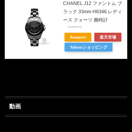
CHANEL J12 ファントム ブ
ラック 33mm H6346 レディ
ース クォーツ 腕時計
created by
Rinker
Amazon
楽天市場
Yahooショッピング
動画