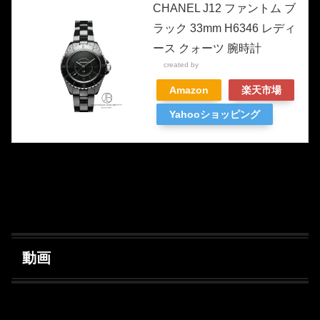
CHANEL J12 ファントム ブ
ラック 33mm H6346 レディ
ース クォーツ 腕時計
created by
Rinker
Amazon
楽天市場
Yahooショッピング
動画