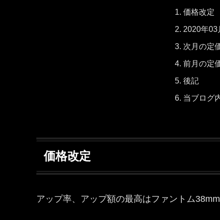
価格改定
2020年03
次月の定
前月の定
後記
当ブログ
価格改定
アップ率、アップ額の最高はファントム38m