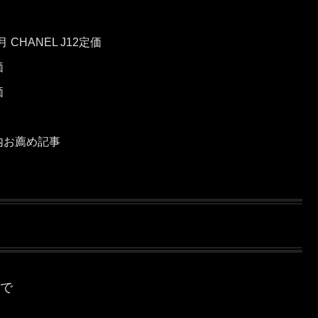
月 CHANEL J12定価
価
価
内お薦め記事
mで