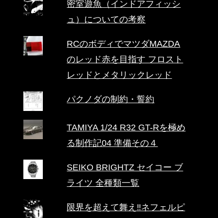
密室遊魚（インドアフィッシ
ュ）についての考察
RCのボディでマツダMAZDA
のレッド赤を目指す フロスト
レッドとメタリックレッド
パクノダの制約・誓約
TAMIYA 1/24 R32 GT-Rを極め
る制作記04 準備その４
SEIKO BRIGHTZ セイコー ブ
ライツ 全種類一覧
限界を超えて舞え‼ネフェルピ