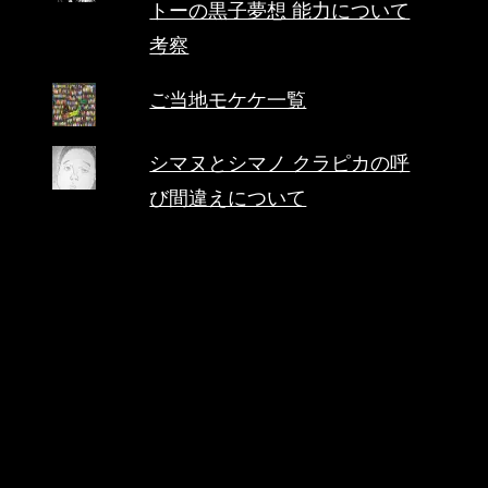
トーの黒子夢想 能力について
考察
ご当地モケケ一覧
シマヌとシマノ クラピカの呼
び間違えについて