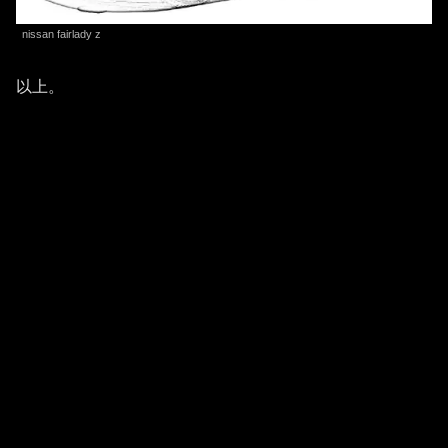
nissan fairlady z
以上。