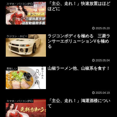
「主公、走れ！」快速放置はほど
スマホ・パソコン(PC)
ほどに
2025.05.20
ラジコンボディを極める 三菱ラ
ラジコン・ホビー
ンサーエボリューションVを極め
る
2025.05.04
山椒ラーメン他、山椒系を食す！
美味しい
2025.04.19
「主公、走れ！」鴻運酒楼につい
スマホ・パソコン(PC)
て