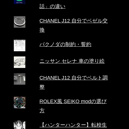
話」の違い
CHANEL J12 自分でベゼル交
換
パクノダの制約・誓約
ニッサン セレナ 車の塗り絵
CHANEL J12 自分でベルト調
整
ROLEX風 SEIKO modの選び
方
【ハンターハンター】転校生