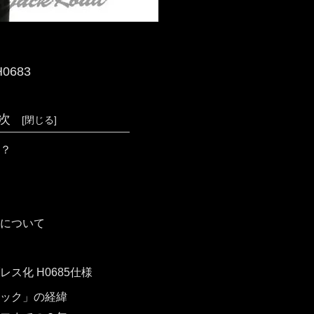
0683
次
？
について
ス化 H0685仕様
ック」の経緯