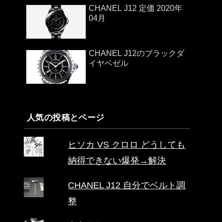
CHANEL J12 定価 2020年
04月
CHANEL J12のブラックダ
イヤベゼル
人気の投稿とページ
ヒソカ VS クロロ どうしても
納得できない爆発→解決
CHANEL J12 自分でベルト調
整