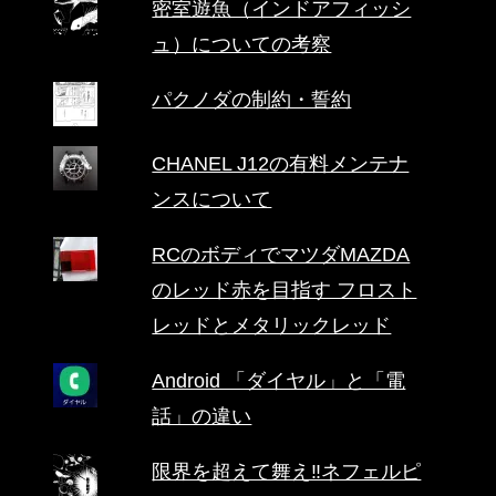
密室遊魚（インドアフィッシ
ュ）についての考察
パクノダの制約・誓約
CHANEL J12の有料メンテナ
ンスについて
RCのボディでマツダMAZDA
のレッド赤を目指す フロスト
レッドとメタリックレッド
Android 「ダイヤル」と「電
話」の違い
限界を超えて舞え‼ネフェルピ