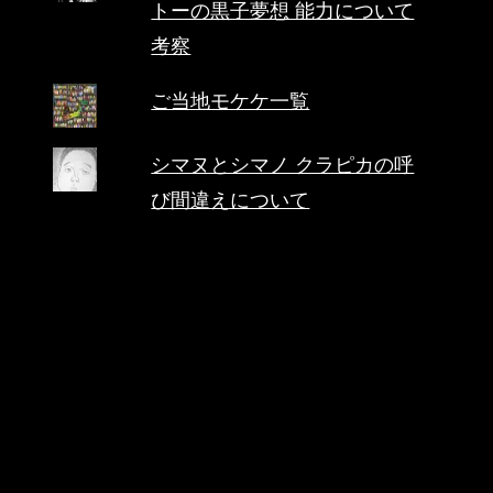
トーの黒子夢想 能力について
考察
ご当地モケケ一覧
シマヌとシマノ クラピカの呼
び間違えについて