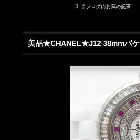
当ブログ内お薦め記事
美品★CHANEL★J12 38m