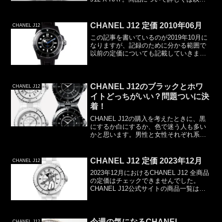
に書いていますがInstagramでその「実物
画像」を発見しました。かなり前のモノ
ですね。出典：Instag...
CHANEL J12 定価 2010年06月
CHANEL J12
この記事を書いているのが2019年10月に
なりますが、記録のために分かる範囲で
以前の定価についても記載していきま
す。今回は、2010年06月です。という
か、この時期に発売となった
MARINE（マリン）のみの価格です。
2010年06月 CHA...
CHANEL J12のブラックとホワ
CHANEL J12
イトどっちがいい？問題ついに決
着！
CHANEL J12の購入を考えたときに、黒
にするか白にするか、色で迷う人も多い
かと思います。男性と女性それぞれ系統
別にどちらがいいか考えてみました。
色々と情報も記載してありますので何か
しらの参考にはなるかと思います。私な
CHANEL J12 定価 2023年12月
CHANEL J12
りの結論を最後に記...
2023年12月におけるCHANEL J12 全商品
の定価はチェックできませんでした。
CHANEL J12公式サイトの商品一覧はこ
ちら以上。前月の定価
今週の気になるCHANEL
CHANEL J12