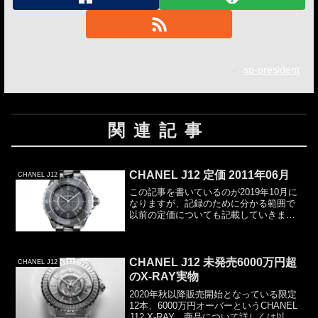
sp-president
関連記事
CHANEL J12 定価 2011年06月
CHANEL J12
この記事を書いているのが2019年10月に
なりますが、記録のために分かる範囲で
以前の定価についても記載していきま
す。今回は、2011年06月です。クロマテ
ィックの発売開始の時期になります。ク
ロマティッククロマティックは、
33mm、38mm、...
CHANEL J12 未発売6000万円超
CHANEL J12
のX-RAY実物
2020年秋以降販売開始となっている限定
12本、6000万円オーバーというCHANEL
J12 X-RAY。商品について詳しくは以下