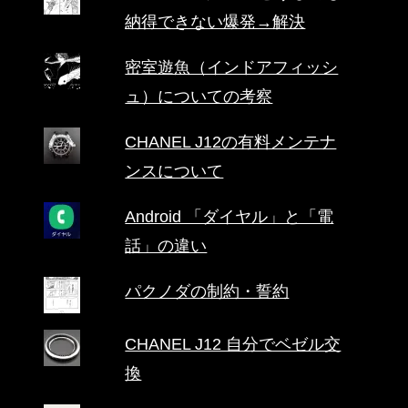
納得できない爆発→解決
密室遊魚（インドアフィッシ
ュ）についての考察
CHANEL J12の有料メンテナ
ンスについて
Android 「ダイヤル」と「電
話」の違い
パクノダの制約・誓約
CHANEL J12 自分でベゼル交
換