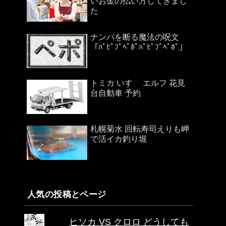
いお金の払い方してきまし
た
ナンパを断る魔法の呪文
「ﾊﾟﾋﾟﾌﾟﾍﾟﾎﾟﾊﾟﾋﾟﾌﾟﾍﾟﾎﾟ」
トミカ いすゞ エルフ 花見
台自動車 予約
札幌菊水 回転寿司えりも岬
で活イカ釣り堀
人気の投稿とページ
ヒソカ VS クロロ どうしても