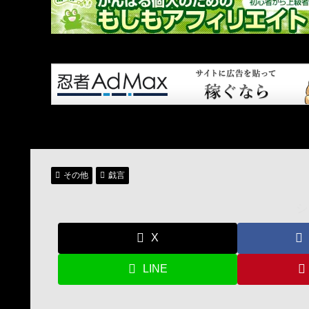
その他
戯言
シ
X
LINE