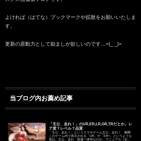
よければ（はてな）ブックマークや拡散をお願いいたしま
す。
更新の原動力として励ましが欲しいのです…<(_ _)>
当ブログ内お薦め記事
「主公、走れ！」のUR,ER,LR,GR,TRだとか。レ
ア度？レベル？品質
「主公、走れ！」というスマホゲーム主公、走れ！ 貂蝉
このゲーム内で表示される「UR」や「ER+」というような
表記。主公、走れ 陸遜一体何なのか。マニュアル（右側