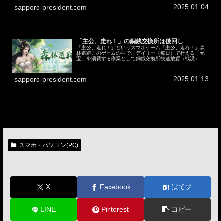
2025.01.04
sapporo-president.com
「主公、走れ！」の銅銭交換所は後回し
「主公、走れ！」というスマホゲーム「主公、走れ！」森
林遺跡このゲームの中で、デイリー（毎日）で行える「元
宝」を消費する作業として銅銭交換所快速放置（戦没）掃
討（試練塔）ちなみにですが、「主公、走れ！」における
デイリーのリセット時間は25時(...
2025.01.13
sapporo-president.com
スマホ・パソコン(PC)
シェアする
X
Facebook
はてブ
LINE
Pinterest
コピー