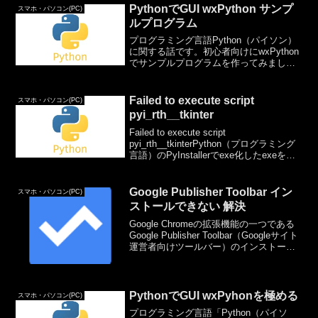
ったらしたいな/...
PythonでGUI wxPython サンプ
スマホ・パソコン(PC)
ルプログラム
プログラミング言語Python（パイソン）
に関する話です。初心者向けにwxPython
でサンプルプログラムを作ってみまし
た。ソースコードは下に記載します。↑実
行ボタンをクリックすると、以下の画面
を表示します。↓で、これだとそこそこ長
Failed to execute script
スマホ・パソコン(PC)
いプログ...
pyi_rth__tkinter
Failed to execute script
pyi_rth__tkinterPython（プログラミング
言語）のPyInstallerでexe化したexeを実
行したときに表示されたエラーです。こ
のエラーについて調べたことを記載して
いき...
Google Publisher Toolbar イン
スマホ・パソコン(PC)
ストールできない 解決
Google Chromeの拡張機能の一つである
Google Publisher Toolbar（Googleサイト
運営者向けツールバー）のインストール
について。（URLは以下だったのです
が、なくなってしまったようです。）
Google Pu...
PythonでGUI wxPyhonを極める
スマホ・パソコン(PC)
プログラミング言語「Python（パイソ