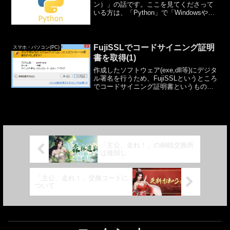
ン）」の話です。ここを見てくださって
いる方は、「Python」で「Windowsや
Mac用」のGUIソフトを作成したいと思っ
ている方かと思います。そのような目的
の方のために、Python用のGUIライ...
FujiSSLでコードサイニング証明
スマホ・パソコン(PC)
書を取得(1)
作成したソフトウェア(exe,dll等)にデジタ
ル署名を行うため、FujiSSLというところ
でコードサイニング証明書というものを
取得してみました。FujiSSLでの手続きに
ついては次回以降に書きます。今回は
FujiSSL自体とはまったく関係...
「主公、走れ！」の銅銭交換所
は後回し
「主公、走れ！」交換コードに
ついて