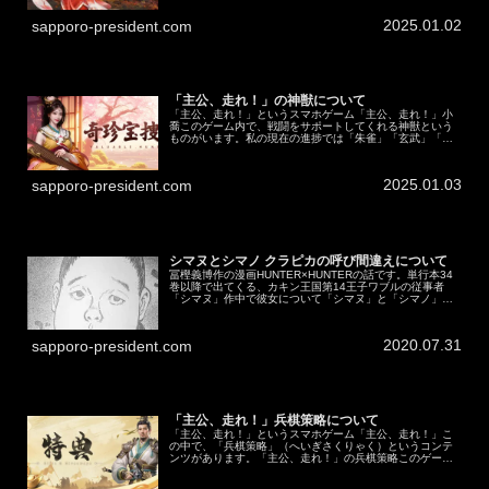
メニューの養成宝典）にも書いていない。で、これらが何
かというと、武将の現在のステ...
2025.01.02
sapporo-president.com
「主公、走れ！」の神獣について
「主公、走れ！」というスマホゲーム「主公、走れ！」小
喬このゲーム内で、戦闘をサポートしてくれる神獣という
ものがいます。私の現在の進捗では「朱雀」「玄武」「白
虎」の３つが見えています。これらの神獣について記載し
ます。※2025/02/24「青...
2025.01.03
sapporo-president.com
シマヌとシマノ クラピカの呼び間違えについて
冨樫義博作の漫画HUNTER×HUNTERの話です。単行本34
巻以降で出てくる、カキン王国第14王子ワブルの従事者
「シマヌ」作中で彼女について「シマヌ」と「シマノ」と
いう２種類の呼び方が存在しています。ここではその呼び
方について、誤植でない...
2020.07.31
sapporo-president.com
「主公、走れ！」兵棋策略について
「主公、走れ！」というスマホゲーム「主公、走れ！」こ
の中で、「兵棋策略」（へいぎさくりゃく）というコンテ
ンツがあります。「主公、走れ！」の兵棋策略このゲーム
の中の戦い（出陣）に加え、他にはない「武将をマップ上
で動かす」という要素があります。...