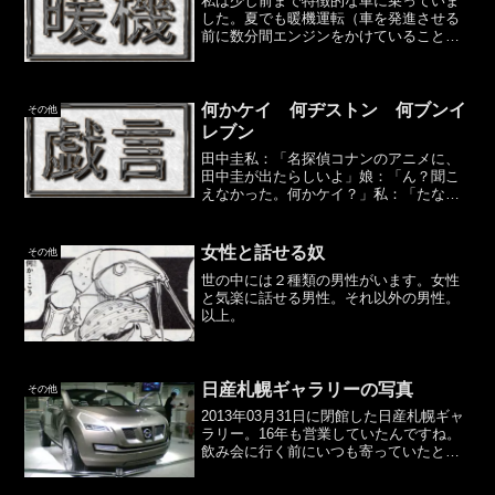
私は少し前まで特徴的な車に乗っていま
した。夏でも暖機運転（車を発進させる
前に数分間エンジンをかけていること
で、人間でいうところの準備体操と思っ
ています）をしていたのですがよく言わ
れたのが「最近の車は暖機運転しなくて
も問題ないんだよ」という言...
何かケイ 何ヂストン 何ブンイ
その他
レブン
田中圭私：「名探偵コナンのアニメに、
田中圭が出たらしいよ」娘：「ん？聞こ
えなかった。何かケイ？」私：「たな」
ブリヂストンタイヤ好きの息子、４歳の
ときドライブ中に。息子：「隣の車のタ
イヤ、何ヂストン？」センスありすぎで
女性と話せる奴
その他
しょ…私：「ブリ」セブン...
世の中には２種類の男性がいます。女性
と気楽に話せる男性。それ以外の男性。
以上。
日産札幌ギャラリーの写真
その他
2013年03月31日に閉館した日産札幌ギャ
ラリー。16年も営業していたんですね。
飲み会に行く前にいつも寄っていたとい
うこともあり、かなりの回数行きまし
た。ここではその写真をアップします。