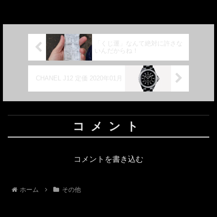
当時のガラケーで撮ったものもあり、ブ
レている写真も多...
「くじ運」なんて絶対に許さな
いんだからね！
CHANEL J12 定価 2020年01月
コメント
コメントを書き込む
ホーム
その他