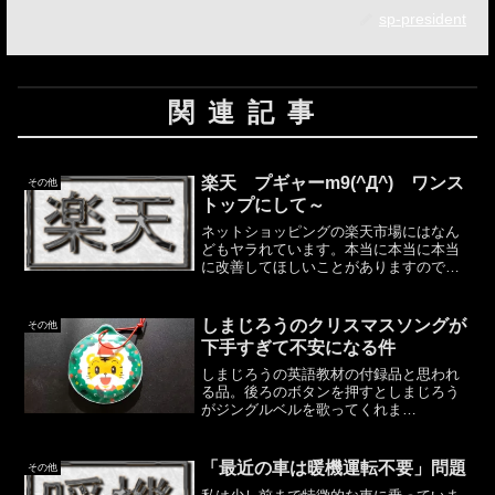
sp-president
関連記事
楽天 プギャーm9(^Д^) ワンス
その他
トップにして～
ネットショッピングの楽天市場にはなん
どもヤラれています。本当に本当に本当
に改善してほしいことがありますので書
かせていただきます。楽天のサイトやア
プリから注文処理を行っても、それで注
文が完結しないことがあるのです。例え
しまじろうのクリスマスソングが
その他
ば、コンタクトレンズを買...
下手すぎて不安になる件
しまじろうの英語教材の付録品と思われ
る品。後ろのボタンを押すとしまじろう
がジングルベルを歌ってくれま
す。・・・忌野清志郎さんとかにインス
パイアされたのでしょうか。歌い方が独
特過ぎます。苦しそう前はこんな感じじ
「最近の車は暖機運転不要」問題
その他
ゃなかったと思うのですが。もう５...