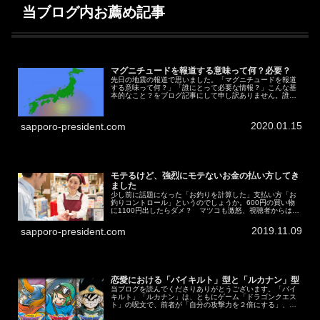
当ブログ内お薦め記事
マグニチュードを報道する意味って何？必要？
先日の地震の報道で思いました。「マグニチュードを報道
する意味って何？」「誰にとって必要な情報？」こんな基
本的なこと？をブログ記事にして申し訳ありません。誰か
のコメント１つで解決する問題かもしれませんが、自分で
は解決できなかったので。私だけが...
2020.01.15
sapporo-president.com
モテるけど、強烈にモテないお金の払い方してき
ました
少し前に話題になった「お釣りを計算した」支払い方「お
釣りコントロール」というのでしょうか。600円の買い物
に1100円出したらダメ？ マツコも激怒、視聴者からは猛
反発【おつり論争】会計680円で1180円出したら「気持ち
悪い」 男性の「悲報...
2019.11.09
sapporo-president.com
恋愛における「バイキルト」型と「ルカナン」型
当ブログを読んでくださりありがとうございます。「バイ
キルト」「ルカナン」は、ともにゲーム「ドラゴンクエス
ト」の呪文で、前者が「自分の攻撃力を２倍にする」、後
者が「相手の防御力を下げる」という効力があります。ド