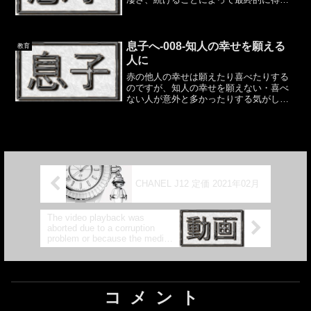
れるものの凄さ。どちらもあります。前
に書いた「習慣」にすることができれば
比較的 楽に続けられるでしょう。なんで
も良い訳ではないので、...
息子へ-008-知人の幸せを願える
教育
人に
赤の他人の幸せは願えたり喜べたりする
のですが、知人の幸せを願えない・喜べ
ない人が意外と多かったりする気がしま
す。赤の他人は関係ないから。知人は、
競争相手として比較してしまうからかも
しれません。知人があなたの幸せを願っ
ていなかったとしても、あ...
CHANEL J12 定価 2021年02月
The video playback was
aborted due to a corruption
problem or because the media
used features your browser did
not support.
コメント