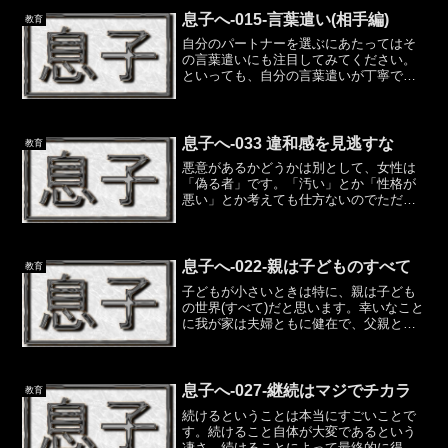
言えない人、言ったつもりになっている
人、言ったら負けだと思っ...
息子へ-015-言葉遣い(相手編)
教育
自分のパートナーを選ぶにあたってはそ
の言葉遣いにも注目してみてください。
といっても、自分の言葉遣いが丁寧であ
れば、言葉遣いが悪い女性を自然と受け
つけられなくなってくると思います。た
だ、女性が男性と違うのは、言葉遣いを
使い分けることです。あな...
息子へ-033 違和感を見逃すな
教育
悪意があるかどうかは別として、女性は
「偽る者」です。「汚い」とか「性格が
悪い」とか考えても仕方ないのでただの
「習性」と解釈した方がいいと思いま
す。理解したいと思うのは構いません
が、理解できると思うのは間違いです。
男性とはまったく別の生き物と...
息子へ-022-親は子どものすべて
教育
子どもが小さいときは特に、親は子ども
の世界(すべて)だと思います。幸いなこと
に我が家は夫婦ともに健在で、父親と母
親の二人分の世界を見せてあげることが
できています。それでも、あなたの親は
たった２人の人間で、一見普通の人だと
しても必ずどこか偏り...
息子へ-027-継続はマジでチカラ
教育
続けるということは本当にすごいことで
す。続けること自体が大変であるという
凄さ、続けることによって最終的に得ら