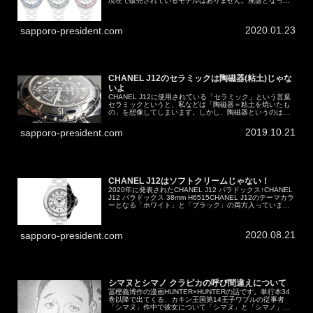
現在で販売されているモデルはありません。廃盤となって
いる過去のモデルになります。J12 コレクターはどんな腕
時計？CHA...
2020.01.23
sapporo-president.com
CHANEL J12のセラミックは陶磁器(粘土)じゃな
いよ
CHANEL J12に使用されている「セラミック」という言葉
セラミックというと、私などは「陶磁器＝粘土を焼いたも
の」を想像してしまいます。しかし、陶磁器というのは
「オールドセラミック」と呼ばれるもので、実はCHANEL
J12の「ハイテクセ...
2019.10.21
sapporo-president.com
CHANEL J12はソフトクリームじゃない！
2020年に発表されたCHANEL J12 パラドックス↑CHANEL
J12 パラドックス 38mm H6515CHANEL J12のテーマカラ
ーとなる「ホワイト」と「ブラック」の両方入っていま
す。このCHANEL J12パラドックスにつ...
2020.08.21
sapporo-president.com
シマヌとシマノ クラピカの呼び間違えについて
冨樫義博作の漫画HUNTER×HUNTERの話です。単行本34
巻以降で出てくる、カキン王国第14王子ワブルの従事者
「シマヌ」作中で彼女について「シマヌ」と「シマノ」と