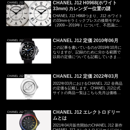
CHANEL J12 H0968(ホワイト
CHANEL J12
33mm) カレンダー位置の謎
CHANEL J12 H968つまり、J12 ホワイト
の33mmセラミックブレスの後期モデル
（2009～2019年）について、不思議に思
っていることがあります。CHANELの
Webサイトに掲載されているH0968の画
像（2019年10月現在...
CHANEL J12 定価 2010年06月
CHANEL J12
この記事を書いているのが2019年10月に
なりますが、記録のために分かる範囲で
以前の定価についても記載していきま
す。今回は、2010年06月です。という
か、この時期に発売となった
MARINE（マリン）のみの価格です。
2010年06月 CHA...
CHANEL J12 定価 2022年03月
CHANEL J12
2022年03月におけるCHANEL J12 全商品
の定価を記載します。CHANEL J12公式
サイトの商品一覧はこちら先月は価格改
定がありましたが、今月は先月から変更
ありません。CHANEL J12 ホワイト
33mm キャリバー12.2...
CHANEL J12 エレクトロドリー
CHANEL J12
ムとは
2021年04月販売開始のCHANEL J12 新作
CHANEL J12 エレクトロドリームについ