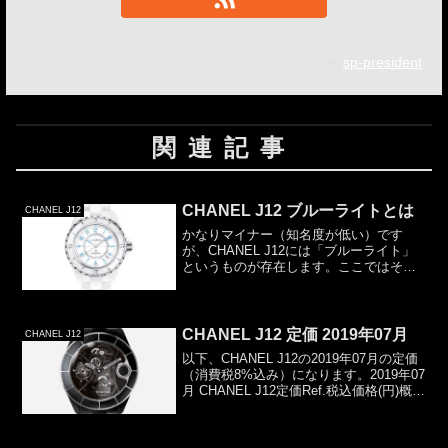
sp-president
関連記事
CHANEL J12 ブルーライトとは
CHANEL J12
かなりマイナー（知名度が低い）です
が、CHANEL J12には「ブルーライト」
というものが存在します。ここではその
CHANEL J12 ブルーライトについて説明
します。ちなみに2020年現在で販売され
ているモデルはありません。廃盤となっ
てい...
CHANEL J12 定価 2019年07月
CHANEL J12
以下、CHANEL J12の2019年07月の定価
（消費税8%込み）になります。2019年07
月 CHANEL J12定価Ref.税込価格(円)概要
H5700683,100白38mmH5697683,100黒
38mmH5705837,000...