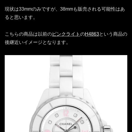
現状は33mmのみですが、38mmも販売される可能性はあ
ると思います。
こちらの商品は以前の
ピンクライト
の
H4863
という商品の
後継近いイメージとなります。