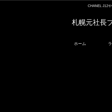
CHANEL J
札幌元社長
ホーム
ラ