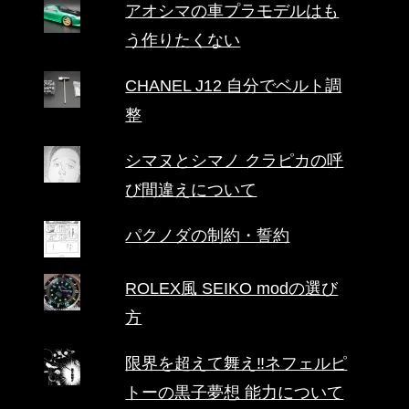
アオシマの車プラモデルはも
う作りたくない
CHANEL J12 自分でベルト調
整
シマヌとシマノ クラピカの呼
び間違えについて
パクノダの制約・誓約
ROLEX風 SEIKO modの選び
方
限界を超えて舞え‼ネフェルピ
トーの黒子夢想 能力について