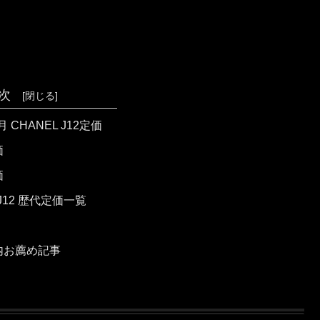
次
月 CHANEL J12定価
価
価
 J12 歴代定価一覧
内お薦め記事