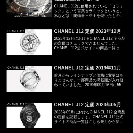
CHANEL J12に使用されている「セラミ
ック」という言葉セラミックというと、
私などは「陶磁器＝粘土を焼いたもの」
を想像してしまいます。しかし、陶磁器
というのは「オールドセラミック」と呼
ばれるもので、実はCHANEL J12の「ハ
CHANEL J12 定価 2023年12月
CHANEL J12
イテクセ...
2023年12月におけるCHANEL J12 全商品
の定価はチェックできませんでした。
CHANEL J12公式サイトの商品一覧はこ
ちら以上。前月の定価
CHANEL J12 定価 2019年11月
CHANEL J12
前月からラインナップと価格に変更はあ
りませんが、一部商品の掲載順が入れ替
わっていました。2019年09月16日に55本
限定で販売開始されている「CHANEL
J12 エディション ノワール H6347」もま
だ在庫があるようです。出典：↑CH...
CHANEL J12 定価 2023年05月
CHANEL J12
2023年05月におけるCHANEL J12 全商品
の定価を記載します。CHANEL J12公式
サイトの商品一覧はこちら先月から変更
ありません。2023年05月 CHANEL J12定
価全44商品です。Ref.税込価格(円)概要