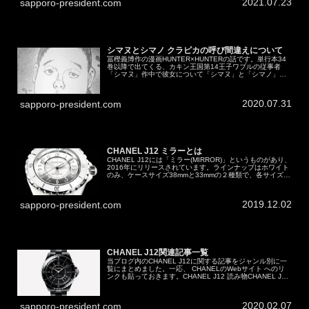
2021.07.23
sapporo-president.com
シマヌとシマノ クラピカの呼び間違えについて
冨樫義博作の漫画HUNTER×HUNTERの話です。単行本34
巻以降で出てくる、カキン王国第14王子ワブルの従事者
「シマヌ」作中で彼女について「シマヌ」と「シマノ」と
いう２種類の呼び方が存在しています。ここではその呼び
方について、誤植でない...
2020.07.31
sapporo-president.com
CHANEL J12 ミラーとは
CHANEL J12には「ミラー(MIRROR)」というものがあり、
2016年にリリースされています。ラインナップはホワイト
のみ、ケースサイズ38mmと33mmの２種類で、各サイズ
1200本限定でした。ちなみに2020年現在で販売されてい
る...
2019.12.02
sapporo-president.com
CHANEL J12関連記事一覧
当ブログ内のCHANEL J12に関する記事をジャンル別に一
覧にまとめました。一応、 CHANELのWebサイト へのリ
ンクも貼っておきます。CHANEL J12 読み物CHANEL J12
の由来CHANEL J12に対する「今更」CHAN...
2020.02.07
sapporo-president.com