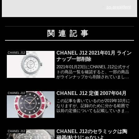
sp-president
関連記事
CHANEL J12 2021年01月 ライン
CHANEL J12
ナップ一部削除
2021年01月23日にCHANEL J12公式サイ
トの商品一覧を確認すると、一部の商品
がラインナップから削除されていまし
た。その数16商品。CHANEL J12 定価
2021年01月のページを作成した2021年01
月17日には50あった...
CHANEL J12 定価 2007年04月
CHANEL J12
この記事を書いているのが2019年10月に
なりますが、記録のために分かる範囲で
以前の定価についても記載していきま
す。今回は、2007年04月です。かなり高
額な限定品もありました。2007年04月
CHANEL J12定価Ref.税込価格(円...
CHANEL J12のセラミックは陶
CHANEL J12
磁器(粘土)じゃないよ