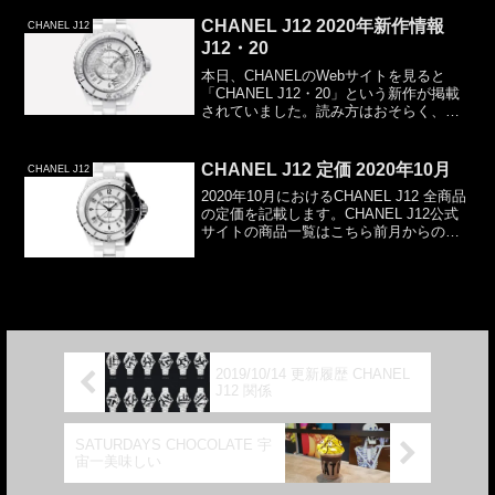
が、読めるように書いてみたつもりです
世の中には恐ろしく「素直」な人もいま
CHANEL J12 2020年新作情報
CHANEL J12
すので、騙されないように気...
J12・20
本日、CHANELのWebサイトを見ると
「CHANEL J12・20」という新作が掲載
されていました。読み方はおそらく、
「ジェイトゥウェルヴ トゥウェンティ
ー」でしょう。↑CHANEL J12・20 ホワ
イト 38mm H6476ホワイトの...
CHANEL J12 定価 2020年10月
CHANEL J12
2020年10月におけるCHANEL J12 全商品
の定価を記載します。CHANEL J12公式
サイトの商品一覧はこちら前月からの変
更はありません。CHANEL J12 2020年新
作クォーツ発売間近？ということで更新
を保留していたのですが...
2019/10/14 更新履歴 CHANEL
J12 関係
SATURDAYS CHOCOLATE 宇
宙一美味しい