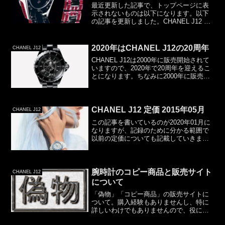
最近更新した記事で、トップページに表
示されないものは以下になります。以下
の記事を更新しました。CHANEL J12 偽
物 画像追加です。ピンクの偽物、グラフ
ィティの偽物、エッフェル塔…以下の記
事を公開しました。
2020年はCHANEL J12の20周年
CHANEL J12
CHANEL J12は2000年に販売開始されて
いますので、2020年で20周年を迎えるこ
とになります。ちなみに2000年に販売開
始されたのは「ブラック」のみで、「ホ
ワイト」は３年後の2003年に販売開始さ
れています。（この記事を初投稿した...
CHANEL J12 定価 2015年05月
CHANEL J12
この記事を書いているのが2020年01月に
なりますが、記録のために分かる範囲で
以前の定価についても記載していきま
す。今回は、2015年05月です。2015年05
月01日から「CHANEL J12
COLLECTOR」が発売となりました。
CH...
腕時計のコピー商品と販売サイト
CHANEL J12
について
「偽物」「コピー商品」の販売サイトに
ついて。購入経験もありませんし、特に
詳しいわけでもありませんので、役に立
つ情報はほとんどないかもしれません