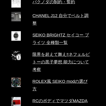
パクノダの制約・誓約
CHANEL J12 自分でベルト調
整
SEIKO BRIGHTZ セイコー ブ
ライツ 全種類一覧
限界を超えて舞え‼ネフェルピ
トーの黒子夢想 能力について
考察
ROLEX風 SEIKO modの選び
方
RCのボディでマツダMAZDA