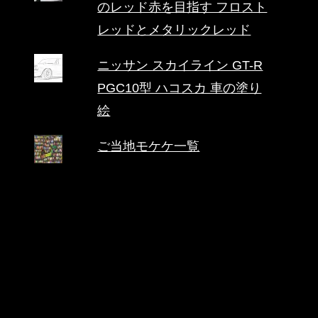
のレッド赤を目指す フロスト
レッドとメタリックレッド
ニッサン スカイライン GT-R
PGC10型 ハコスカ 車の塗り
絵
ご当地モケケ一覧