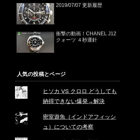
2019/07/07 更新履歴
衝撃の動画！CHANEL J12
クォーツ ４秒運針
人気の投稿とページ
ヒソカ VS クロロ どうしても
納得できない爆発→解決
密室遊魚（インドアフィッシ
ュ）についての考察