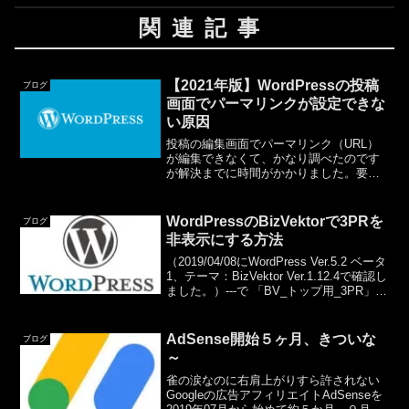
関連記事
【2021年版】WordPressの投稿
ブログ
画面でパーマリンクが設定できな
い原因
投稿の編集画面でパーマリンク（URL）
が編集できなくて、かなり調べたのです
が解決までに時間がかかりました。要す
るに、端的に正しく原因・解決法を書い
た新しいブログがなかなか見つけられな
かったのでここに記載します。確認環境
WordPressのBizVektorで3PRを
ブログ
Windows 10W...
非表示にする方法
（2019/04/08にWordPress Ver.5.2 ベータ
1、テーマ：BizVektor Ver.1.12.4で確認し
ました。）---で 「BV_トップ用_3PR」を
「削除」以上。
AdSense開始５ヶ月、きついな
ブログ
～
雀の涙なのに右肩上がりすら許されない
Googleの広告アフィリエイトAdSenseを