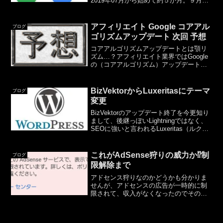
2019年07月から始めて約５か月。９月ま
での３ヶ月は絶対数は少ない中でもわり
と右肩上がりに成長していたのですが、
４ヶ月目（10月）にして２～３ヶ月前の
アフィリエイト Google コアアル
ブログ
レベ...
ゴリズムアップデート 次回 予想
コアアルゴリズムアップデートとは顎リ
ズム…？アフィリエイト業界ではGoogle
の（コアアルゴリズム）アップデートと
いうもの？があり、かなりの影響がある
ようです。私はまだアフィリエイターで
はないので、あまり詳しくないのですが
BizVektorからLuxeritasにテーマ
ブログ
ブログの広告等で収...
変更
BizVektorのアップデート終了を今更知り
まして、後継っぽいLightningではなく、
SEOに強いと言われるLuxeritas（ルクセ
リタス）に変更しました。テーマの変更
に際し、気になった点をざっくりと。画
面上部に表示されていたメニュ...
これがAdSense狩りの威力か⁉制
ブログ
限解除まで
アドセンス狩りなのかどうかも分かりま
せんが、アドセンスの広告が一時的に制
限されて、収入がなくなったのでその経
緯を記載します。AdSense広告制限の経
緯2023/06/26 １日のアドセンス収入が
異常に低いことに気づく2023/06/27 ...