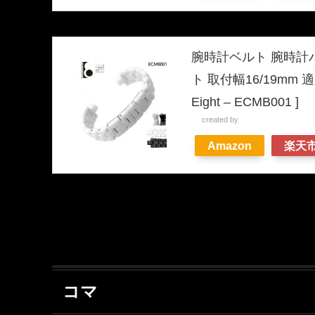
腕時計ベルト 腕時計
ト 取付幅16/19mm 適
Eight – ECMB001 ]
created by
Rinker
Amazon
楽天
コマ