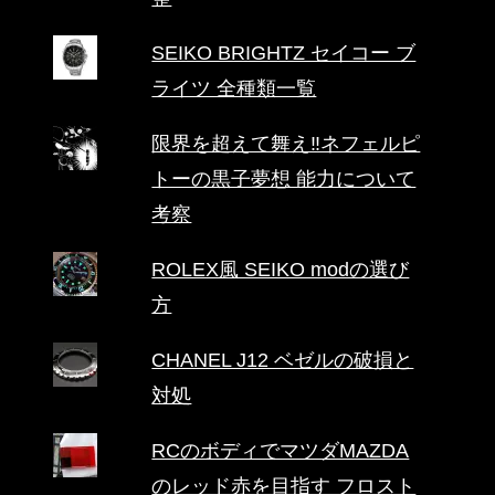
SEIKO BRIGHTZ セイコー ブ
ライツ 全種類一覧
限界を超えて舞え‼ネフェルピ
トーの黒子夢想 能力について
考察
ROLEX風 SEIKO modの選び
方
CHANEL J12 ベゼルの破損と
対処
RCのボディでマツダMAZDA
のレッド赤を目指す フロスト