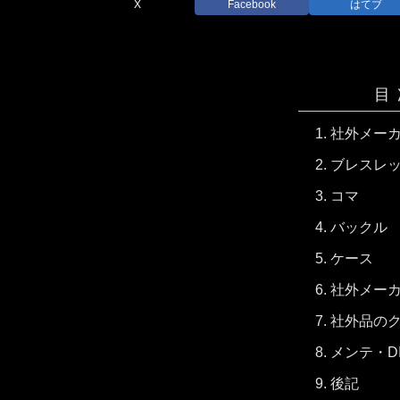
X
Facebook
はてブ
目
社外メー
ブレスレ
コマ
バックル
ケース
社外メー
社外品の
メンテ・D
後記