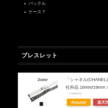
バックル
ケース？
ブレスレット
「シャネル(CHANE
社外品 16mm/19m
created by
Rinker
Amazon
楽天