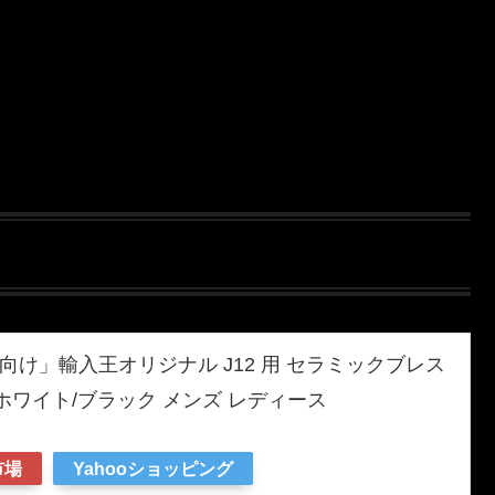
L)向け」輸入王オリジナル J12 用 セラミックブレス
m ホワイト/ブラック メンズ レディース
市場
Yahooショッピング