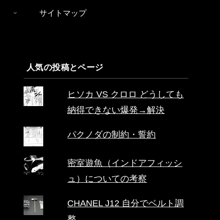
サイトマップ
人気の投稿とページ
ヒソカ VS クロロ どうしても
納得できない爆発→解決
パクノダの制約・誓約
密室遊魚（インドアフィッシ
ュ）についての考察
CHANEL J12 自分でベルト調
整