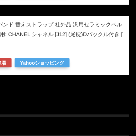
バンド 替えストラップ 社外品 汎用セラミックベル
用: CHANEL シャネル [J12] (尾錠)Dバックル付き [
市場
Yahooショッピング