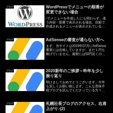
調べたときには「AdSenseやるなら、実
質WordPressしかありません...
WordPressでメニューの順番が
ブログ
変更できない場合
-でメニューを作成したにも関わらず、違
う内容・順番で表示される場合。自動で
作成されるメニューが表示されている可
能性があります。順番を変えたい場合
は、の「クイック編集」から「並び順」
を指定してみてください。以上。
AdSenseの審査が通らない方へ
ブログ
まず、当サイトは2019年07月にAdSense
審査には合格していますが、まだ１円も
稼げていません。厳密には50円近くの収
益なのですが、8000円になるまでは受け
取れませんので。8000円稼ぐのに、この
ままいくとあと30年くらいかかりそう
で...
2020新年のご挨拶～昨年を少し
ブログ
振り返り
明けましておめでとうございます。今年
も宜しくお願い致します。こんな意味不
明ブログを読んでくださっている方々に
は本当に感謝です。<(_ _)>以下、ほとん
どの方にとっては興味ない話かとは思い
ますが、半分以上自分のために書き残し
札幌社長ブログのアクセス、右肩
ブログ
ておきたいと思い...
上がり♪(2)