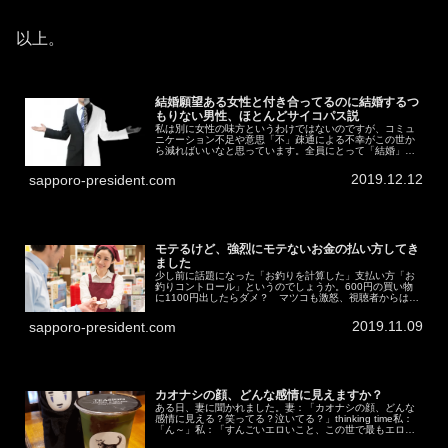
以上。
結婚願望ある女性と付き合ってるのに結婚するつ
もりない男性、ほとんどサイコパス説
私は別に女性の味方というわけではないのですが、コミュ
ニケーション不足や意思「不」疎通による不幸がこの世か
ら減ればいいなと思っています。全員にとって「結婚」
「出産／子育て」が幸せだとも思ってはいない一個人の戯
言です。なお、ここでは「結婚」と「...
2019.12.12
sapporo-president.com
モテるけど、強烈にモテないお金の払い方してき
ました
少し前に話題になった「お釣りを計算した」支払い方「お
釣りコントロール」というのでしょうか。600円の買い物
に1100円出したらダメ？ マツコも激怒、視聴者からは猛
反発【おつり論争】会計680円で1180円出したら「気持ち
悪い」 男性の「悲報...
2019.11.09
sapporo-president.com
カオナシの顔、どんな感情に見えますか？
ある日、妻に聞かれました。妻：「カオナシの顔、どんな
感情に見える？笑ってる？泣いてる？」thinking time私：
「ん～」私：「すんごいエロいこと、この世で最もエロい
ことを考えてるように見える」妻：「カオナシは、笑って