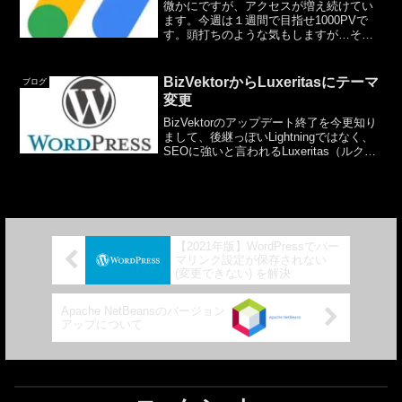
微かにですが、アクセスが増え続けてい
ます。今週は１週間で目指せ1000PVで
す。頭打ちのような気もしますが…それ
と、昨日までで連続８日間AdSenseの収
益がありました。個人的にはかなり驚異
的なことです。１円でもめっちゃ嬉しく
BizVektorからLuxeritasにテーマ
ブログ
感じるのです。...
変更
BizVektorのアップデート終了を今更知り
まして、後継っぽいLightningではなく、
SEOに強いと言われるLuxeritas（ルクセ
リタス）に変更しました。テーマの変更
に際し、気になった点をざっくりと。画
面上部に表示されていたメニュ...
【2021年版】WordPressでパー
マリンク設定が保存されない
(変更できない) を解決
Apache NetBeansのバージョン
アップについて