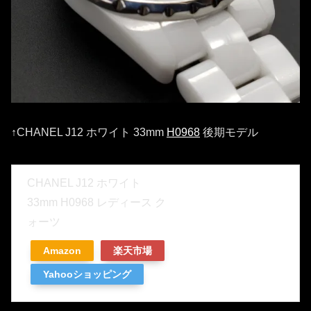
↑CHANEL J12 ホワイト 33mm
H0968
後期モデル
CHANEL J12 ホワイト
33mm H0968 レディース ク
ォーツ
Amazon
楽天市場
Yahooショッピング