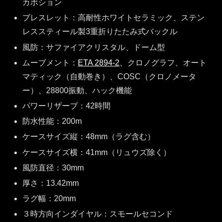
カボション
ブレスレット：高耐性ホワイトセラミック、ステン
レススティール製3重折りたたみ式バックル
風防：サファイアクリスタル、ドーム型
ムーブメント：
ETA 2894-2
、クロノグラフ、オート
マティック（自動巻き）、COSC（クロノメータ
ー）、28800振動、ハック機能
パワーリザーブ：42時間
防水性能：200m
ケースサイズ縦：48mm（ラグ含む）
ケースサイズ横：41mm（リュウズ除く）
風防直径：30mm
厚さ：13.42mm
ラグ幅：20mm
３時方向インダイヤル：スモールセコンド