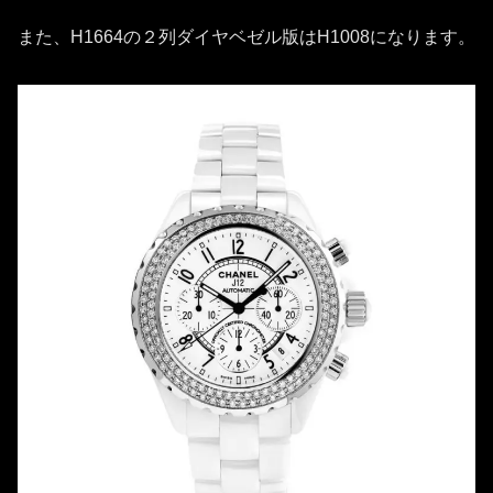
また、H1664の２列ダイヤベゼル版はH1008になります。