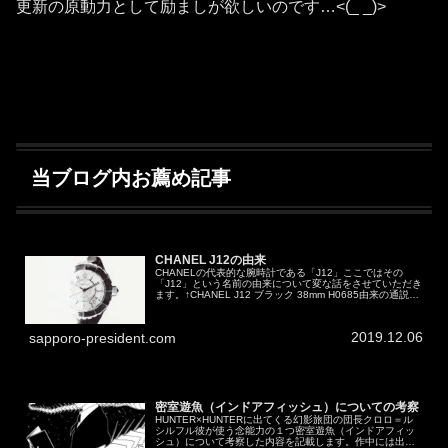
更新の原動力として励ましが欲しいのです…<(_ _)>
当ブログ内お薦め記事
CHANEL J12の由来
CHANELの代表的な腕時計である「J12」ここではその
「J12」という名前の由来について変な話をさせていただき
ます。↑CHANEL J12 ブラック 38mm H0685由来の通説
J12の「J」については、世界一古いヨットレースであるア
メ...
2019.12.06
sapporo-president.com
密室遊魚（インドアフィッシュ）についての考察
HUNTER×HUNTERに出てくる幻影旅団の団長クロロ＝ル
シルフル彼が使う念能力の１つ密室遊魚（インドアフィッ
シュ）について考察した内容を記載します。作中には出て