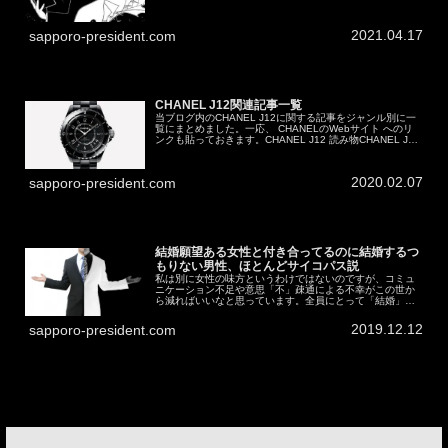
きませんが、能力の元々の持ち主の考えについても記載し
ています。密室遊魚（イン...
2021.04.17
sapporo-president.com
CHANEL J12関連記事一覧
当ブログ内のCHANEL J12に関する記事をジャンル別に一
覧にまとめました。一応、 CHANELのWebサイト へのリ
ンクも貼っておきます。CHANEL J12 読み物CHANEL J12
の由来CHANEL J12に対する「今更」CHAN...
2020.02.07
sapporo-president.com
結婚願望ある女性と付き合ってるのに結婚するつ
もりない男性、ほとんどサイコパス説
私は別に女性の味方というわけではないのですが、コミュ
ニケーション不足や意思「不」疎通による不幸がこの世か
ら減ればいいなと思っています。全員にとって「結婚」
「出産／子育て」が幸せだとも思ってはいない一個人の戯
言です。なお、ここでは「結婚」と「...
2019.12.12
sapporo-president.com