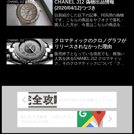
CHANEL J12 偽物出品情報
CHANEL J12
(2020/04/12)つづき
以前紹介した以下の記事。H1628の偽物
です。こちらの商品をヤフオクで落札・
購入した方が、今度はこちらの商品を
「出品」しているようです。（前回の落
札者と今回の出品者）ともに評価数が現
時点で617なので同一ID確定でしょう。本
クロマティックのクロノグラフが
CHANEL J12
日2020年04...
リリースされなかった理由
販売終了となっている現在でも、根強い
人気を誇るCHANEL J12 クロマティッ
ク。そのクロマティックについて「クロ
ノグラフ」がリリースされなかったのを
ずっと不思議に思っていました。ここで
はその理由の「推測」を書かせていただ
きます。以下「ク...
KARITOKE完全攻略マニュアル
私の良き理解者、それは空気ま
で読めるGoogle