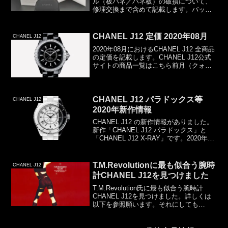
ル（板バネ／バネ板）の破損について、
修理交換まで含めて記載します。バック
ル（板バネ／バネ板）破損長く使ってい
るとどうしても避けられないのがバック
ルの板バネ破損です。時間による経過と
CHANEL J12 定価 2020年08月
CHANEL J12
しては、以下のよ...
2020年08月におけるCHANEL J12 全商品
の定価を記載します。CHANEL J12公式
サイトの商品一覧はこちら前月（クォー
ツ７商品が消えた22日）からの変更はあ
りません。2020年08月 CHANEL J12定価
全56商品です。R...
CHANEL J12 パラドックス等
CHANEL J12
2020年新作情報
CHANEL J12 の新作情報がありました。
新作「CHANEL J12 パラドックス」と
「CHANEL J12 X-RAY」です。2020年03
月01日現在、CHANELのWebサイト には
まだ情報はありませんが（通常、販売開
始の１ヶ月く...
T.M.Revolutionに最も似合う腕時
CHANEL J12
計CHANEL J12を見つけました
T.M.Revolution氏に最も似合う腕時計
CHANEL J12を見つけました。詳しくは
以下を参照願います。それにしても
「HOT LIMIT」いい曲ですよね。未だに
聴いています。以上。