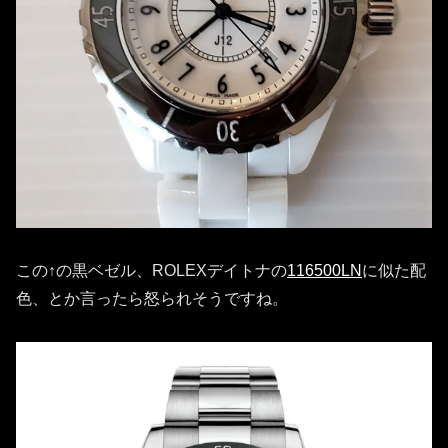
この↑の黒ベゼル、ROLEXデイトナの
116500LN
に似た配
色、とか言ったら怒られそうですね。