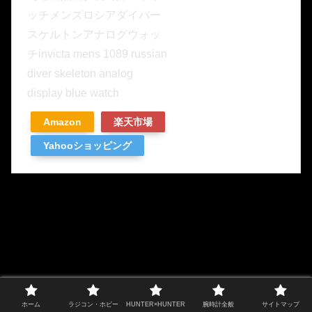
ッチメンズロシアダイバー
スケルトンアナログウォッ
チinvicta mens 1089 russian
diver skeleton analog
display blue watch
Amazon
楽天市場
Yahooショッピング
ホーム
ラジコン・ホビー
HUNTER×HUNTER
腕時計全般
サイトマップ