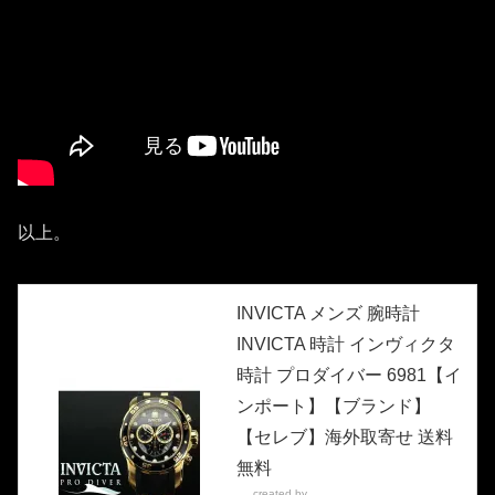
以上。
INVICTA メンズ 腕時計
INVICTA 時計 インヴィクタ
時計 プロダイバー 6981【イ
ンポート】【ブランド】
【セレブ】海外取寄せ 送料
無料
created by
Rinker