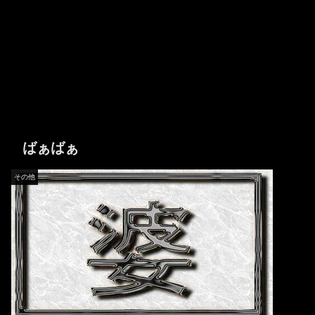
ばぁばぁ
その他