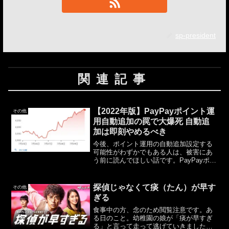
sp-president
関連記事
【2022年版】PayPayポイント運
その他
用自動追加の罠で大爆死 自動追
加は即刻やめるべき
今後、ポイント運用の自動追加設定する
可能性がわずかでもある人は、被害にあ
う前に読んでほしい話です。PayPayポイ
ント運用PayPayポイントのポイント運用
（旧 PayPayボーナスのボーナス運用）
PayPayのポイントで疑似的に株式投資
探偵じゃなくて痰（たん）が早す
その他
が...
ぎる
食事中の方、念のため閲覧注意です。あ
る日のこと。幼稚園の娘が「痰が早すぎ
る」と言って走って逃げていきました。