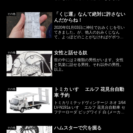
「痰」って言葉知ってるんだ。「痰が早
すぎる」って何？ドラマのタイトルか？
娘を落ち着かせて詳しく聞いてみると、
「くじ運」なんて絶対に許さない
その他
私が痰をティッシュに出す...
んだからね！
2020年01月03日に神社でおみくじを引い
てきました。が、他人のおみくじなん
て、よっぽどのことがなければゲボつま
んないの話なので、その辺は手短に。Ｅ
テレの「たなくじ」が（最大限で）超大
吉だったので、少し期待したのですが…
女性と話せる奴
その他
私はくじ運が悪い私...
世の中には２種類の男性がいます。女性
と気楽に話せる男性。それ以外の男性。
以上。
トミカ いすゞ エルフ 花見台自動
その他
車 予約
トミカリミテッドヴィンテージ ネオ 1/64
LV-N191a いすゞ エルフ 花見台自動車 セ
フテーローダ ビッグワイド 白 (メーカー
初回受注限定生産) 完成品こちらの商品の
予約販売がAmazonで開始されています。
発売予定日は2019...
ハムスターで穴を掘る
その他