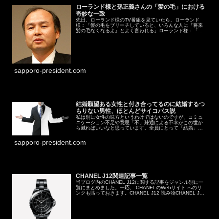
ローランド様と孫正義さんの「髪の毛」における
奇妙な一致
先日、ローランド様のTV番組を見ていたら、ローランド
様：「髪の毛をブリーチしていると、いろんな人に『将来
髪の毛なくなるよ』とよく言われる」ローランド様：「俺
からしてみれば、『俺について来れねぇ髪なんて逆に捨て
ちまえ』って話だよ」大体上記のよ...
sapporo-president.com
結婚願望ある女性と付き合ってるのに結婚するつ
もりない男性、ほとんどサイコパス説
私は別に女性の味方というわけではないのですが、コミュ
ニケーション不足や意思「不」疎通による不幸がこの世か
ら減ればいいなと思っています。全員にとって「結婚」
「出産／子育て」が幸せだとも思ってはいない一個人の戯
言です。なお、ここでは「結婚」と「...
sapporo-president.com
CHANEL J12関連記事一覧
当ブログ内のCHANEL J12に関する記事をジャンル別に一
覧にまとめました。一応、 CHANELのWebサイト へのリ
ンクも貼っておきます。CHANEL J12 読み物CHANEL J12
の由来CHANEL J12に対する「今更」CHAN...