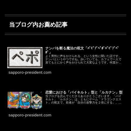
当ブログ内お薦め記事
ナンパを断る魔法の呪文「ﾊﾟﾋﾟﾌﾟﾍﾟﾎﾟﾊﾟﾋﾟﾌﾟﾍﾟ
ﾎﾟ」
よく男性に声をかけられる、という女性に聞いた話です。
ナンパというやつですね。歩いていても、カフェで一人で
居てもとにかく声をかけられて大変なようです。何度か初
対面の真面目そうな人に真剣に結婚を申し込まれたことも
あるようです。体調が悪い時も、イ...
sapporo-president.com
恋愛における「バイキルト」型と「ルカナン」型
当ブログを読んでくださりありがとうございます。「バイ
キルト」「ルカナン」は、ともにゲーム「ドラゴンクエス
ト」の呪文で、前者が「自分の攻撃力を２倍にする」、後
者が「相手の防御力を下げる」という効力があります。ド
ラクエが分からない方にも読めるよ...
sapporo-president.com