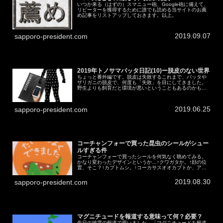
いつか来る（はずの）スマニュー砲、Google砲に備えて、
リピーターを獲得するために誰でも読める当サイトのお薦
め記事をリストアップしておきます。以上。
2019.09.07
sapporo-president.com
2019年トノサマバッタ日記(10)ー脱皮のない世界
ちょっと番外編です。脱皮は失敗するこれまで、バッタや
ザリガニの脱皮で、何度も「失敗」を目にしてきました。
野生よりも飼育だと環境が悪いということもあるのかもし
れませんが、脱皮のときに手足を失ってしまうのです。ザ
リガニのハサミであれば生えてくる...
2019.06.25
sapporo-president.com
コーチャンフォーで買った昆虫のシールがシュー
ルすぎる件
コーチャンフォーで買ったシールを何気なく眺めてみる。
かなり変わったデザインというか…↑クワガタか。↑顔の位
置、そこ？↑カブトムシ。↑コーカサスオオカブトか、アト
ラスオオカブト。↑片目が見当たらないけど、横向いている
のか？↑まさかのカブトムシ...
2019.08.30
sapporo-president.com
マグニチュードを報道する意味って何？必要？
先日の地震の報道で思いました。「マグニチュードを報道