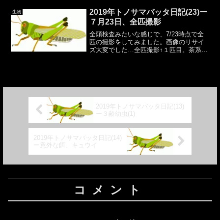
（見ることが）できる『白菜』か」私：
「何色の白菜？人間から見ればきっと透
2019年トノサマバッタ日記(23)ー
生物
明か。カエル以外には見えな...
７月23日、全匹撮影
全頭検査みたいな感じで、7/23時点で全
匹の撮影をしてみました。画像のリサイ
ズ大変でした…全匹撮影↑１匹目。茶系の
４齢幼虫かと思います。体長め。↑２匹
目。 茶系の４齢幼虫かと思います。 頭大
きめ。↑３匹目。 茶系の４齢幼虫かと思
います。頭大...
2019年トノサマバッタ日記(13)
ー３齢幼虫(1)
2019年トノサマバッタ日記(14)
ー意外な餌、キュウイ
コメント