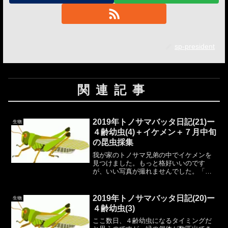
sp-president
関連記事
2019年トノサマバッタ日記(21)ー
生物
４齢幼虫(4)＋イケメン＋７月中旬
の昆虫採集
我が家のトノサマ兄弟の中でイケメンを
見つけました。もっと格好いいのです
が、いい写真が撮れませんでした。「ケ
ンブリッジ」と命名。（明日にはどれか
分からなくなっていそうですが…）黒い
個体は識別しづらいのですが、明るい色
2019年トノサマバッタ日記(20)ー
生物
だと目の周りの黒い部分の大...
４齢幼虫(3)
ここ数日、４齢幼虫になるタイミングだ