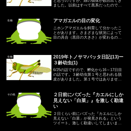
と思うのですが、緑の個体が数匹出てき
ました。以前はすべて黒系だったのです
が、後天的に変わるものなんですね。何
が原因なのでしょう。ネットで簡単に調
べてみたいと思います。それにしても大
アマガエルの目の変化
生物
人っぽくなってきましたね...
ニホンアマガエルを飼育して分かったこ
とがあります。さまざまな状況によって
目の具合（黒目の大きさ）が変わるので
す。↑通常状態こうしてみると、最近の小
池〇平さんに似ている気がしますね。そ
う思うのは私だけ？彼のことはイケメン
だと思っています。悪意...
2019年トノサマバッタ日記(13)ー
生物
３齢幼虫(1)
6/25の話ですので、孵化から16～17日目
の話です。３齢幼虫第１号と思われる脱
皮がありました。第１号ではありません
が、脱皮の様子（途中から）を動画に収
めることができました。タイムラプス
（ハイパーラプス、速回し）です。6/25
２日前にバズった『カエルにしか
その他
時点では、１～...
見えない「白菜」』を激しく勘違
い
２日くらい前にバズった『カエルにしか
見えない「白菜」が発見される』という
ツイート。激しく勘違いしてしまいまし
た。私：「ふ～ん、カエルだけが視認