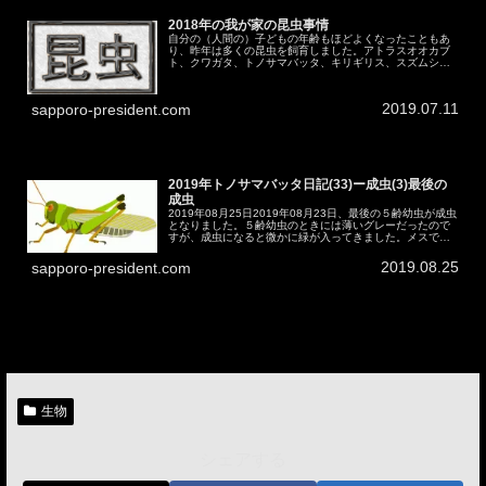
2018年の我が家の昆虫事情
自分の（人間の）子どもの年齢もほどよくなったこともあ
り、昨年は多くの昆虫を飼育しました。アトラスオオカブ
ト、クワガタ、トノサマバッタ、キリギリス、スズムシ
他。左からスジクワガタ（メス）、センチコガネ？、ミヤ
マクワガタ中（メス）、ミヤマクワガ...
2019.07.11
sapporo-president.com
2019年トノサマバッタ日記(33)ー成虫(3)最後の
成虫
2019年08月25日2019年08月23日、最後の５齢幼虫が成虫
となりました。５齢幼虫のときには薄いグレーだったので
すが、成虫になると微かに緑が入ってきました。メスでし
ょうね。こちらの個体もリリースしたいのですが、５齢幼
虫時代から、↓の成...
2019.08.25
sapporo-president.com
生物
シェアする