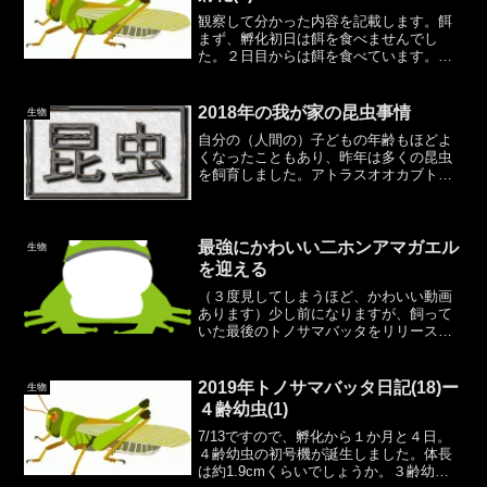
観察して分かった内容を記載します。餌
まず、孵化初日は餌を食べませんでし
た。２日目からは餌を食べています。食
べたと思われるものはレタス、カツオ
節、鈴虫用の粉末餌、稲系の雑草です。
キャベツとキュウリはまだ食べていない
2018年の我が家の昆虫事情
生物
ように思えます。それほど食欲...
自分の（人間の）子どもの年齢もほどよ
くなったこともあり、昨年は多くの昆虫
を飼育しました。アトラスオオカブト、
クワガタ、トノサマバッタ、キリギリ
ス、スズムシ他。左からスジクワガタ
（メス）、センチコガネ？、ミヤマクワ
ガタ中（メス）、ミヤマクワガ...
最強にかわいい二ホンアマガエル
生物
を迎える
（３度見してしまうほど、かわいい動画
あります）少し前になりますが、飼って
いた最後のトノサマバッタをリリースし
に行ったときに、アマガエルを拾ってし
まいました。2019年08月30日の話です。
これ以上生き物を飼う予定はなかったの
2019年トノサマバッタ日記(18)ー
生物
ですが、子どもに...
４齢幼虫(1)
7/13ですので、孵化から１か月と４日。
４齢幼虫の初号機が誕生しました。体長
は約1.9cmくらいでしょうか。３齢幼虫