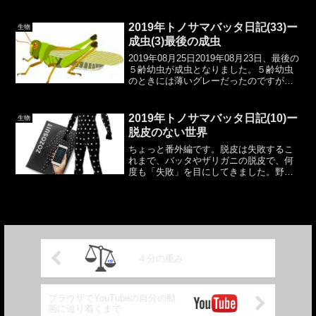
でも同じくらいの長さの個体はいます
が、決定的に違うのは「羽が目立つこ
と」です。数日前までいた、１齢幼虫？
2019年トノサマバッタ日記(33)ー
生物
と思われる個体は脱皮...
成虫(3)最後の成虫
2019年08月25日2019年08月23日、最後の
５齢幼虫が成虫となりました。５齢幼虫
のときには薄いグレーだったのですが、
成虫になると微かに緑が入ってきまし
た。メスでしょうね。こちらの個体もリ
リースしたいのですが、５齢幼虫時代か
2019年トノサマバッタ日記(10)ー
生物
ら、↓の成...
脱皮のない世界
ちょっと番外編です。脱皮は失敗するこ
れまで、バッタやザリガニの脱皮で、何
度も「失敗」を目にしてきました。野生
よりも飼育だと環境が悪いということも
あるのかもしれませんが、脱皮のときに
手足を失ってしまうのです。ザリガニの
ハサミであれば生えてくる...
４分の重み
ブラウザでYouTubeの自分の動
画に辿り着くまで