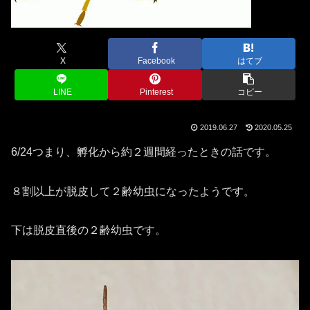
X
Facebook
はてブ
LINE
Pinterest
コピー
2019.06.27
2020.05.25
6/24つまり、孵化から約２週間経ったときの話です。
８割以上が脱皮して２齢幼虫になったようです。
下は脱皮直後の２齢幼虫です。