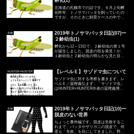
孵化(1)
北海道の札幌市での話です。６月上旬孵
化昨年、トノサマバッタを飼っていたの
ですが、そのときに飼育ケースの中で卵
を産むのを目撃しました。なので、飼育
ケースの土はそのままにしておき、いつ
でも孵化していいように準備して生まれ
2019年トノサマバッタ日記(07)ー
生物
るのを待っていました。そ...
２齢幼虫(1)
孵化から12～13日で、２齢幼虫の第１号
が誕生しました。脱皮の殻を発見！が、
１齢幼虫と２齢幼虫の明らかな見た目の
差があまり分からず、どれが２齢幼虫な
のか不明確。２齢幼虫の第１号と思われ
る個体に出てきてもらいました。体長は
【レベルＥ】サゾドマ虫について
HUNTER×HUNTER
まだ？10mmほどで...
サゾドマ虫に対する考察を書きます。レ
ベルＥ／冨樫義弘まず、「サゾドマ虫」
はHUNTER×HUNTER作者の冨樫義博氏
が描いた「レベルＥ」という漫画の最終
第３巻最終話に出てくる架空の生物で
す。レベルＥは、幽遊白書を終わらせて
から、HUNTER...
2019年トノサマバッタ日記(10)ー
生物
脱皮のない世界
ちょっと番外編です。脱皮は失敗するこ
れまで、バッタやザリガニの脱皮で、何
度も「失敗」を目にしてきました。野生