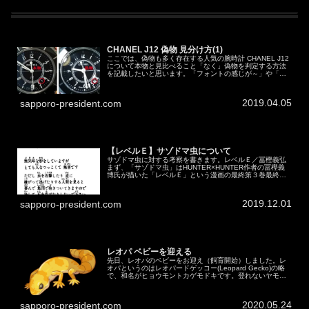
CHANEL J12 偽物 見分け方(1)
ここでは、偽物も多く存在する人気の腕時計 CHANEL J12
について本物と見比べること「なく」偽物を判定する方法
を記載したいと思います。「フォントの感じが～」や「本
物と比べてＸＸの位置が～」という曖昧な話はしません。
なお、「本物の判定方...
2019.04.05
sapporo-president.com
【レベルＥ】サゾドマ虫について
サゾドマ虫に対する考察を書きます。レベルＥ／冨樫義弘
まず、「サゾドマ虫」はHUNTER×HUNTER作者の冨樫義
博氏が描いた「レベルＥ」という漫画の最終第３巻最終話
に出てくる架空の生物です。レベルＥは、幽遊白書を終わ
らせてから、HUNTER...
2019.12.01
sapporo-president.com
レオパ ベビーを迎える
先日、レオパのベビーをお迎え（飼育開始）しました。レ
オパというのはレオパードゲッコー(Leopard Gecko)の略
で、和名がヒョウモントカゲモドキです。登れないヤモリ
です。結構前からかなり人気のペットのようです。↑生後２
週間くらいです。...
2020.05.24
sapporo-president.com