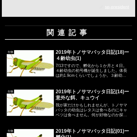
sp-president
関連記事
2019年トノサマバッタ日記(18)ー
生物
４齢幼虫(1)
7/13ですので、孵化から１か月と４日。
４齢幼虫の初号機が誕生しました。体長
は約1.9cmくらいでしょうか。３齢幼虫
でも同じくらいの長さの個体はいます
が、決定的に違うのは「羽が目立つこ
と」です。数日前までいた、１齢幼虫？
2019年トノサマバッタ日記(14)ー
生物
と思われる個体は脱皮...
意外な餌、キュウイ
我が家だけかもしれませんが、トノサマ
バッタの幼虫はレタスは食べるのにキャ
ベツは食べません。何が好物なのか探る
ために、いろいろ与えている状態です。
そんな中で、ヒットしたのがグリーンキ
ュウイでした。（ゴールドキュウイも食
2019年トノサマバッタ日記(01)ー
生物
べるとは思いますが、まだ...