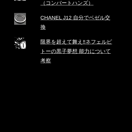
（コンバートハンズ）
CHANEL J12 自分でベゼル交
換
限界を超えて舞え‼ネフェルピ
トーの黒子夢想 能力について
考察