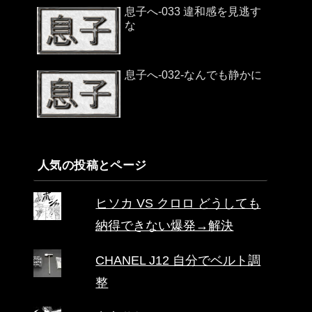
息子へ-033 違和感を見逃す
な
息子へ-032-なんでも静かに
人気の投稿とページ
ヒソカ VS クロロ どうしても
納得できない爆発→解決
CHANEL J12 自分でベルト調
整