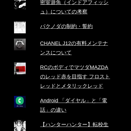
密室遊魚（インドアフィッシ
ュ）についての考察
パクノダの制約・誓約
CHANEL J12の有料メンテナ
ンスについて
RCのボディでマツダMAZDA
のレッド赤を目指す フロスト
レッドとメタリックレッド
Android 「ダイヤル」と「電
話」の違い
【ハンターハンター】転校生