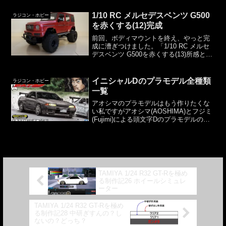
たサフを今回吹いたというわけです。初
心者なりにサフについて思うところを書
1/10 RC メルセデスベンツ G500
ラジコン・ホビー
いてみます。サ...
を赤くする(12)完成
前回、ボディマウントを終え、やっと完
成に漕ぎつけました。「1/10 RC メルセ
デスベンツ G500を赤くする(13)所感と反
省」に続きます。以上。
イニシャルDのプラモデル全種類
ラジコン・ホビー
一覧
アオシマのプラモデルはもう作りたくな
い私ですがアオシマ(AOSHIMA)とフジミ
(Fujimi)による頭文字Dのプラモデルの一
覧です。残念ながら売り切れている物も
多いです。まとまった分かりやすい情報
が見つからなかったので書きました。画
像間違...
TAMIYA 1/24 R32 GT-Rを極め
る制作記26 ホイールシミュレ
ーター
TAMIYA 1/24 R32 GT-Rを極め
る制作記28 中研ぎすんの？し
ないの？どっち？