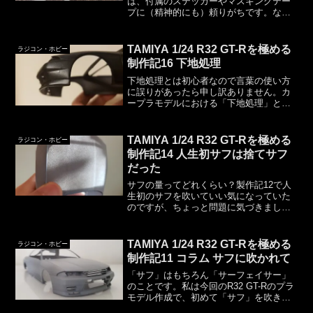
は、付属のステッカーやマスキングテー
プに（精神的にも）頼りがちです。なの
で、購入するボディにどんなステッカー
やマスキングテープが付属しているかが
非常に気になります。また、フリマサイ
TAMIYA 1/24 R32 GT-Rを極める
ラジコン・ホビー
トなどで購入するものにつ...
制作記16 下地処理
下地処理とは初心者なので言葉の使い方
に誤りがあったら申し訳ありません。カ
ープラモデルにおける「下地処理」とい
うのは、おそらくボディの塗装に対して
使われる言葉で「スジ彫り」や「パーテ
ィーライン消し」も含めた、本塗装前に
TAMIYA 1/24 R32 GT-Rを極める
ラジコン・ホビー
行っておくべき処理全般な...
制作記14 人生初サフは捨てサフ
だった
サフの量ってどれくらい？製作記12で人
生初のサフを吹いていい気になっていた
のですが、ちょっと問題に気づきまし
た。サフってどれくらい吹くんでしょう
ね。サフをどれくらい吹けばいいのか、
という情報を調べてみたのですがよく分
TAMIYA 1/24 R32 GT-Rを極める
ラジコン・ホビー
かりませんでした。そして...
制作記11 コラム サフに吹かれて
「サフ」はもちろん「サーフェイサー」
のことです。私は今回のR32 GT-Rのプラ
モデル作成で、初めて「サフ」を吹きま
した。前回のS15シルビアで吹かなかっ