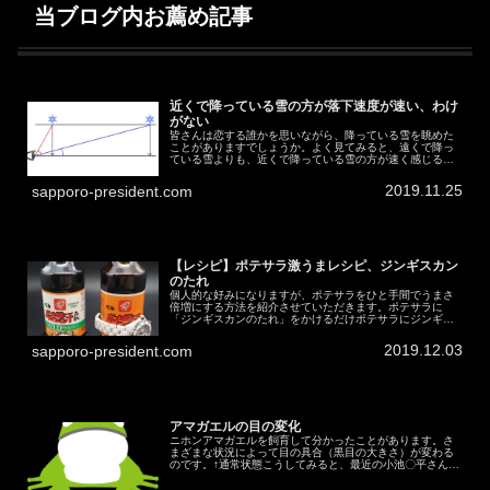
当ブログ内お薦め記事
近くで降っている雪の方が落下速度が速い、わけ
がない
皆さんは恋する誰かを思いながら、降っている雪を眺めた
ことがありますでしょうか。よく見てみると、遠くで降っ
ている雪よりも、近くで降っている雪の方が速く感じるこ
とに気づくでしょう。近くの雪の方が速い？↓の動画で分か
るでしょうか。↓の動画は1:3...
2019.11.25
sapporo-president.com
【レシピ】ポテサラ激うまレシピ、ジンギスカン
のたれ
個人的な好みになりますが、ポテサラをひと手間でうまさ
倍増にする方法を紹介させていただきます。ポテサラに
「ジンギスカンのたれ」をかけるだけポテサラにジンギス
カンのたれをかけるだけです。ソースをかけている人は絶
対に美味しいと思いますので、試して...
2019.12.03
sapporo-president.com
アマガエルの目の変化
ニホンアマガエルを飼育して分かったことがあります。さ
まざまな状況によって目の具合（黒目の大きさ）が変わる
のです。↑通常状態こうしてみると、最近の小池〇平さんに
似ている気がしますね。そう思うのは私だけ？彼のことは
イケメンだと思っています。悪意...