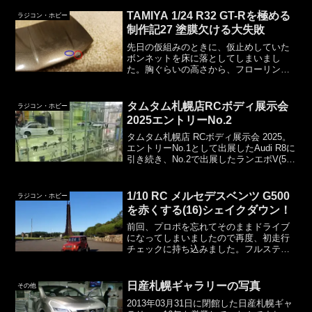
願います。基本は２種類考え方というか
価値観によりますが、基本的にはR32 ...
TAMIYA 1/24 R32 GT-Rを極める
ラジコン・ホビー
制作記27 塗膜欠ける大失敗
先日の仮組みのときに、仮止めしていた
ボンネットを床に落としてしまいまし
た。胸ぐらいの高さから、フローリング
の床への落下です。よく見てみると、ボ
ンネット先端の塗膜が欠けています。赤
い部分がはがれた場所で、青い部分がは
タムタム札幌店RCボディ展示会
ラジコン・ホビー
がれた塗膜を回収したもので...
2025エントリーNo.2
タムタム札幌店 RCボディ展示会 2025。
エントリーNo.1として出展したAudi R8に
引き続き、No.2で出展したランエボV(5)
です。タムタム札幌店 RCボディ展示会
2025 エントリーNo.2 三菱 ランサーエボ
リューションVタ...
1/10 RC メルセデスベンツ G500
ラジコン・ホビー
を赤くする(16)シェイクダウン！
前回、プロポを忘れてそのままドライブ
になってしまいましたので再度、初走行
チェックに持ち込みました。フルステア
すると、フロントタイヤがボディに干渉
します。これ以上、ボディ位置を上げた
くないので、タイヤとぶつかる場所のボ
日産札幌ギャラリーの写真
その他
ディ側をカットするかもし...
2013年03月31日に閉館した日産札幌ギャ