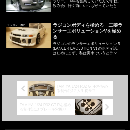
ラリー。16年も営業していたんですね。
飲み会に行く前にいつも寄っていたとい
うこともあり、かなりの回数行きまし
た。ここではその写真をアップします。
当時のガラケーで撮ったものもあり、ブ
レている写真も多...
ラジコンボディを極める 三菱ラ
ラジコン・ホビー
ンサーエボリューションVを極め
る
ラジコンのランサーエボリューション５
(LANCER EVOLUTION V) のボディ話。
はじめにまず、私は実車でいうとランエ
ボ４と５が好きです。イニシャルＤでい
うと、岩城清次と名もなきドライバーで
す。頭文字D ランエボ４ 岩城清次頭文
字D...
TAMIYA 1/24 R32 GT-Rを極め
る制作記12 人生初サフ
TAMIYA 1/24 R32 GT-Rを極め
る制作記13 ブレーキ穴掘り