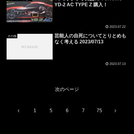
YD-2 AC TYPE Z 購入！
2023.07.22
芸能人の自死についてとりとめも
その他
なく考える 2023/07/13
2023.07.13
次のページ
前
次
1
5
6
7
75
へ
へ