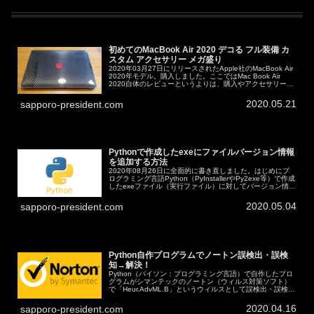
初めてのMacBook Air 2020 デコる フル装備 カ
スタム アクセサリー メガ盛り
2020年03月27日にリリースされたApple社のMacBook Air
2020年モデル。購入しました。ここではMac Book Air
2020自体のレビューというよりは、購入やアクセサリーや
Boot Camp（Mac上でWindow...
2020.05.21
sapporo-president.com
Pythonで作成したexeにファイルバージョン情報
を追加する方法
2020年08月26日に全面的に書き直しました。はじめにプ
ログラミング言語Python（PyInstallerやPy2exe等）で作成
したexeファイル（実行ファイル）に対してバージョン情報
を追加したい、という話です。確認環境環境・前提は以...
2020.05.04
sapporo-president.com
Python自作プログラムでノートン誤検出・誤検
知→解決！
Python（パイソン：プログラミング言語）で自作したプロ
グラムがシマンテックのノートン（ウィルス対策ソフト）
で「Heur.AdvML.B」というウィルスとして誤検出・誤検知
されてしまいます。情報共有のために書きます。2021年05
月05日...
2020.04.16
sapporo-president.com