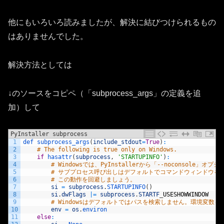
他にもいろいろ読みましたが、解決に結びつけられるもの
はありませんでした。
解決方法としては
↓のソースをコピペ（「subprocess_args」の定義を追
加）して
PyInstaller subprocess
1
def 
subprocess_args
(
include_stdout
=
True
)
:
2
# The following is true only on Windows.
3
if
hasattr
(
subprocess
,
'STARTUPINFO'
)
:
4
# Windowsでは、PyInstallerから「--noconsole
5
# サブプロセス呼び出しはデフォルトでコマンドウィンドウを
6
# この動作を回避しましょう。
7
si
=
subprocess
.
STARTUPINFO
(
)
8
si
.
dwFlags
|=
subprocess
.
STARTF
_
USESHOWWINDOW
9
# Windowsはデフォルトではパスを検索しません。環境変数
10
env
=
os
.
environ
11
else
: