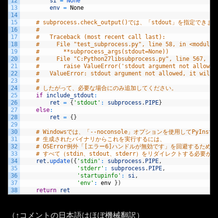
12
si
=
None
13
env
=
None
14
15
# subprocess.check_output()では、「stdout」を指定できま
16
#
17
#   Traceback (most recent call last):
18
#     File "test_subprocess.py", line 58, in <module>
19
#       **subprocess_args(stdout=None))
20
#     File "C:Python27libsubprocess.py", line 567, in
21
#       raise ValueError('stdout argument not allowed
22
#   ValueError: stdout argument not allowed, it will 
23
#
24
# したがって、必要な場合にのみ追加してください。
25
if
include_stdout
:
26
ret
=
{
'stdout'
:
subprocess
.
PIPE
}
27
else
:
28
ret
=
{
}
29
30
# Windowsでは、「--noconsole」オプションを使用してPyInsta
31
# 生成されたバイナリからこれを実行するには、
32
# OSError例外「[エラー6]ハンドルが無効です」を回避するために
33
# すべて（stdin、stdout、stderr）をリダイレクトする必要が
34
ret
.
update
(
{
'stdin'
:
subprocess
.
PIPE
,
35
'stderr'
:
subprocess
.
PIPE
,
36
'startupinfo'
:
si
,
37
'env'
:
env
}
)
38
return
ret
（↑コメントの日本語はほぼ機械翻訳）