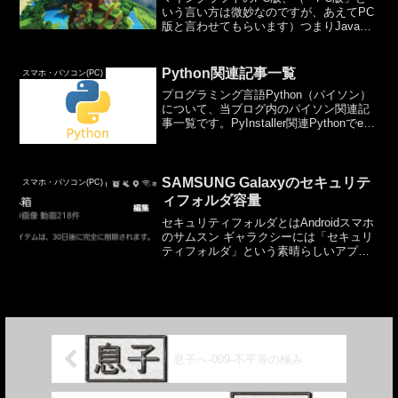
いう言い方は微妙なのですが、あえてPC
版と言わせてもらいます）つまりJava版
でも統合版でもPC上で動作させるマイン
クラフトで、空が飛べない、空中移動が
できない人、いますか？ネットで調べれ
Python関連記事一覧
スマホ・パソコン(PC)
ば「クリエイテ...
プログラミング言語Python（パイソン）
について、当ブログ内のパイソン関連記
事一覧です。PyInstaller関連Pythonでexe
化 PyInstallerを極めるPythonで作成した
exeにファイルバージョン情報を追加する
方法Py...
SAMSUNG Galaxyのセキュリテ
スマホ・パソコン(PC)
ィフォルダ容量
セキュリティフォルダとはAndroidスマホ
のサムスン ギャラクシーには「セキュリ
ティフォルダ」という素晴らしいアプリ
があります。「画像や動画を隠すアプ
リ」なのですが、小手先ではなくしっか
り設計されている感じがします。隠した
ファイルはセキュ...
息子へ-009-不平等の極み