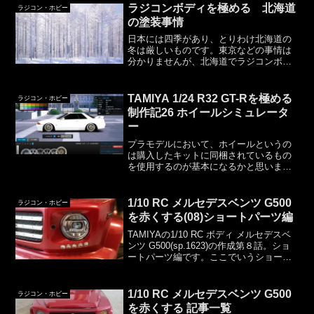
ラジコンボディを極める 北海道
ラジコン・ホビー
の塗装事情
日本には四季があり、とりわけ北海道の
冬は厳しいものです。東京などの事情は
分かりませんが、北海道でラジコンボデ
ィの塗装をしたいと思ったら11月～3月は
気温が低い4～6月は花粉や黄砂が多い7～
10月が塗装可能な時期なので、実質塗装
TAMIYA 1/24 R32 GT-Rを極める
ラジコン・ホビー
可能なのは4ヶ...
制作記26 ホイールシミュレータ
ー
プラモデルにおいて、ホイールというの
は購入したキットに同梱されているもの
を使用するのが基本になるかと思います
がキットに２種類のホイールが同梱され
ている同メーカーの他のホイールを使用
する他メーカーのホイールを使用するな
1/10 RC メルセデスベンツ G500
ラジコン・ホビー
ど、（加工が必要になるこ...
を赤くする(08)ショートパーツ編
TAMIYAの1/10 RC ボディ メルセデスベ
ンツ G500(sp.1623)の作成第８話。ショ
ートパーツ編です。ここでいうショート
パーツというのは、ポリカーボネート以
外のプラスチックパーツのことです。
G500には以下のショートパーツが...
1/10 RC メルセデスベンツ G500
ラジコン・ホビー
を赤くする 記事一覧