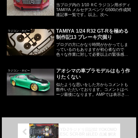
当ブログ内の 1/10 ＲC ラジコン用ボディ
TAMIYA メルセデスベンツ G500の作成関
連記事一覧です。以上。次へ
TAMIYA 1/24 R32 GT-Rを極める
ラジコン・ホビー
制作記13 ブレーキ穴掘り
ブログの方にかなり時間がかかってしま
っているのもありますが初心者なので
色々な作業に対して必要以上の緊張感が
あり、腰が重くなってしまい各作業が始
められないというのもあります。プラモ
デルの工程、多すぎじゃね？匠かよ。愚
アオシマの車プラモデルはもう作
ラジコン・ホビー
痴はこれくらいにして。ボデ...
りたくない
似たような思いをした方からコメントも
数件いただいております。コメントはペ
ージ最後になります。AMPでは表示され
ない場合があります。ザ★チューンドカ
ー 42. S15 シルビア小学生の息子が車の
プラモデル（カーモデル）を欲しがった
ので買いまし...
YD-2ラジドリ日記02 YOKOMO
ESC SCR-BR 緑LED 点滅 解決