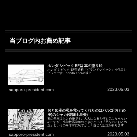
当ブログ内お薦め記事
ホンダ シビック EF型 車の塗り絵
ホンダ シビック EF型通称「グランドシビック」４代目シ
ビックです。honda ef civic以上。
2023.05.03
sapporo-president.com
おとめ座の私を救ってくれたのはバルゴ(おとめ
座)のシャカ(聖闘士星矢)
私の星座はおとめ座です。大人になると何も気にならない
のですが、小学校高学年のときなどには「男なのにおとめ
座」というのを非常に恥ずかしく感じた記憶があります。
男なのにおとめ座っておかしくね？ → おかしくねぇ完
全なる被害妄想で「女々しい男」と...
2023.05.03
sapporo-president.com