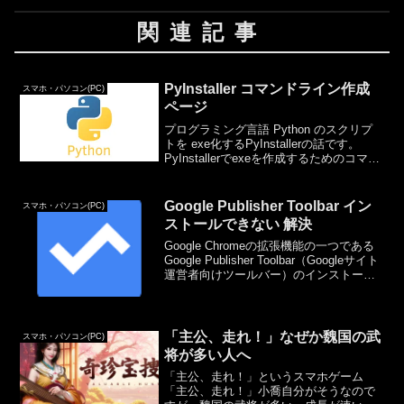
関連記事
PyInstaller コマンドライン作成
スマホ・パソコン(PC)
ページ
プログラミング言語 Python のスクリプ
トを exe化するPyInstallerの話です。
PyInstallerでexeを作成するためのコマン
ドラインを作成する、ただそれだけのペ
ージです。設定後に「作成」ボタンをク
リックしてください。一...
Google Publisher Toolbar イン
スマホ・パソコン(PC)
ストールできない 解決
Google Chromeの拡張機能の一つである
Google Publisher Toolbar（Googleサイト
運営者向けツールバー）のインストール
について。（URLは以下だったのです
が、なくなってしまったようです。）
Google Pu...
「主公、走れ！」なぜか魏国の武
スマホ・パソコン(PC)
将が多い人へ
「主公、走れ！」というスマホゲーム
「主公、走れ！」小喬自分がそうなので