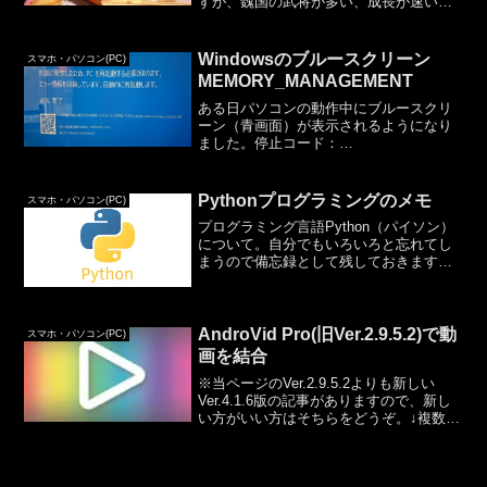
すが、魏国の武将が多い、成長が速いで
す。特に気にしていなかったのですが、
なぜなのか理由が想像できました。陣営
点将です。陣営点将のデフォルト選択値
Windowsのブルースクリーン
スマホ・パソコン(PC)
（初期値）が魏国になってい...
MEMORY_MANAGEMENT
ある日パソコンの動作中にブルースクリ
ーン（青画面）が表示されるようになり
ました。停止コード：
MEMORY_MANAGEMENT表示される条
件は不明ですが、起動してから数分後に
表示されることが多かったです。で、
Pythonプログラミングのメモ
スマホ・パソコン(PC)
「JWord」というソフトをアン...
プログラミング言語Python（パイソン）
について。自分でもいろいろと忘れてし
まうので備忘録として残しておきます。
Pythonのバージョン確認上記でPythonの
バージョンを確認できます。普通に考え
ると自分のPCにインストールされている
Py...
AndroVid Pro(旧Ver.2.9.5.2)で動
スマホ・パソコン(PC)
画を結合
※当ページのVer.2.9.5.2よりも新しい
Ver.4.1.6版の記事がありますので、新し
い方がいい方はそちらをどうぞ。↓複数の
動画ファイルをつなげて１つの動画ファ
イルにしたい、ということはよくあるか
と思います。ここではAndroid用の...