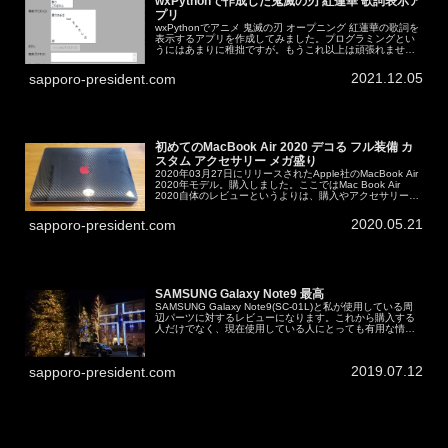
wxPythonで作成した鬼滅の刃 紅蓮華 歌詞表示ア
プリ
wxPythonでアニメ 鬼滅の刃 オープニング 紅蓮華の歌詞を
表示するアプリを作成してみました。プログラミングとい
うにはあまりに稚拙ですが。もうこれ以上は頑張れませ
ん。縦長動画でごめんなさい。実行ボタンクリック後の動
作はすべてプログラムで...
2021.12.05
sapporo-president.com
初めてのMacBook Air 2020 デコる フル装備 カ
スタム アクセサリー メガ盛り
2020年03月27日にリリースされたApple社のMacBook Air
2020年モデル。購入しました。ここではMac Book Air
2020自体のレビューというよりは、購入やアクセサリーや
Boot Camp（Mac上でWindow...
2020.05.21
sapporo-president.com
SAMSUNG Galaxy Note9 最高
SAMSUNG Galaxy Note9(SC-01L)と私が使用している周
辺パーツに対するレビューになります。これから購入する
人だけでなく、現在使用している人にとっても有用な情報
はあると思います。Android 10へアップデート（202...
2019.07.12
sapporo-president.com