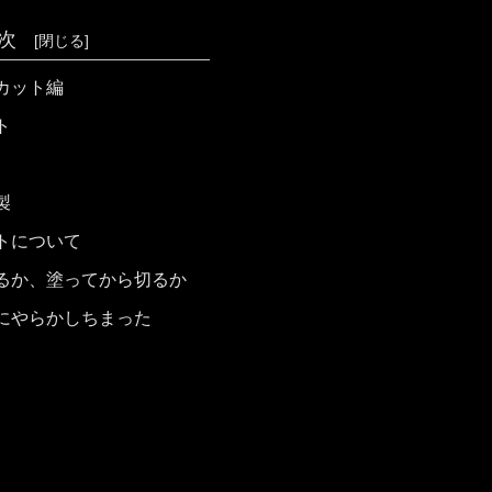
次
カット編
ト
製
トについて
るか、塗ってから切るか
にやらかしちまった