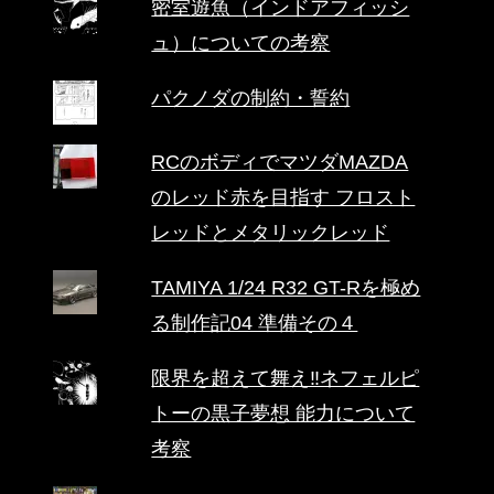
密室遊魚（インドアフィッシ
ュ）についての考察
パクノダの制約・誓約
RCのボディでマツダMAZDA
のレッド赤を目指す フロスト
レッドとメタリックレッド
TAMIYA 1/24 R32 GT-Rを極め
る制作記04 準備その４
限界を超えて舞え‼ネフェルピ
トーの黒子夢想 能力について
考察