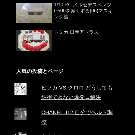
1/10 RC メルセデスベンツ
G500を赤くする(06)マスキ
ング編
トミカ 日産アトラス
人気の投稿とページ
ヒソカ VS クロロ どうしても
納得できない爆発→解決
CHANEL J12 自分でベルト調
整